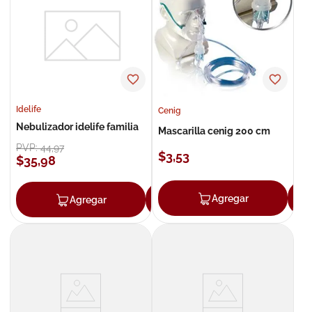
8
.
roche posay
9
.
megacistin
10
.
pañales
Idelife
Cenig
Nebulizador idelife familia
Mascarilla cenig 200 cm
PVP:
44
,
97
$
3
,
53
$
35
,
98
Agregar
Agregar
Agregar