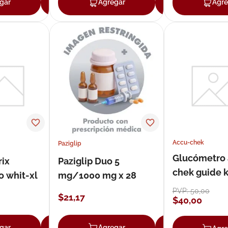
gar
Agregar
Agregar
Agregar
Agre
Accu-chek
Paziglip
Glucómetro 
rix
Paziglip Duo 5
chek guide k
 whit-xl
mg/1000 mg x 28
PVP:
50
,
00
$
21
,
17
$
40
,
00
gar
Agregar
Agregar
Agregar