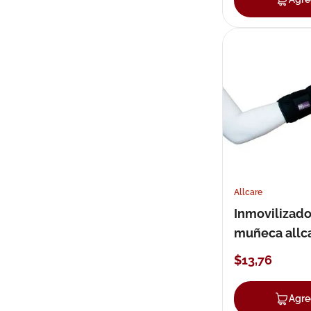
Allcare
Inmovilizado
muñeca allcar
$
13
,
76
Agre