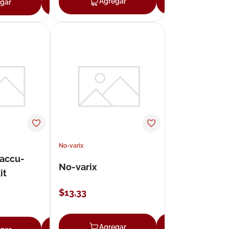
Agregar
Agregar
gar
Agregar
No-varix
accu-
No-varix
it
$
13
,
33
Agregar
Agregar