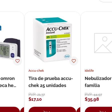
Accu-chek
Idelife
 omron
Tira de prueba accu-
Nebulizador 
eca hem-
chek 25 unidades
familia
PVP:
21
,
37
PVP:
44
,
97
$
17
,
10
$
35
,
98