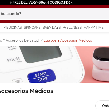
✨FREE DELIVERY +$65✨| CODIGO:FD65
scando?
MEDICINAS
SKINCARE
BABY DAYS
WELLNESS
HAPPY TIME
os más buscados
s Y Accesorios De Salud
Equipos Y Accesorios Médicos
 solar
a
 Accesorios Médicos
say