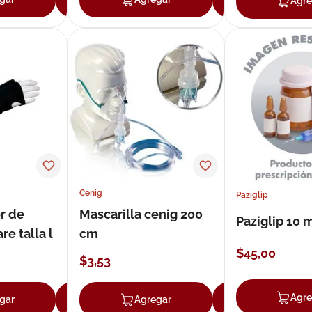
Agre
Cenig
Paziglip
r de
Mascarilla cenig 200
Paziglip 10 
e talla l
cm
$
45
,
00
$
3
,
53
Agre
gar
Agregar
Agregar
Agregar