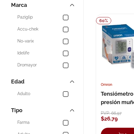
Marca
10
.
pañales
Paziglip
60
%
Accu-chek
No-varix
Idelife
Dromayor
Comunitarias
Edad
Omron
Cenig
Tensiómetro
Adulto
Vortex
presión muñ
Tipo
6132
Saf-gel
PVP:
66
,
97
$
26
,
79
Farma
Precichek