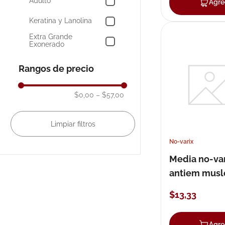
Adulto
Mostrar 5 más
Agre
Keratina y Lanolina
Extra Grande
Exonerado
Rangos de precio
$0,00
–
$57,00
No-varix
Media no-va
antiem muslo
$
13
,
33
Agre