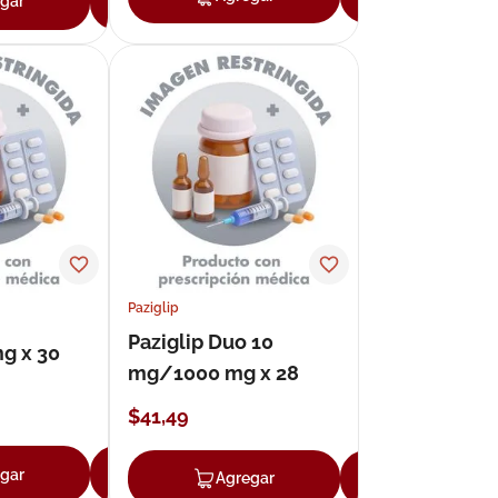
gar
Agregar
Paziglip
Paziglip Duo 10
mg x 30
mg/1000 mg x 28
$
41
,
49
gar
Agregar
Agregar
Agregar