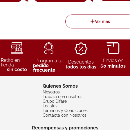
Retiro en
Envíos en
Programa tu
Descuentos
tienda
pedido
60 minutos
todos los días
sin costo
frecuente
Quienes Somos
Nosotros
Trabaja con nosotros
Grupo Difare
Locales
Términos y Condiciones
Contacta con Nosotros
Recompensas y promociones