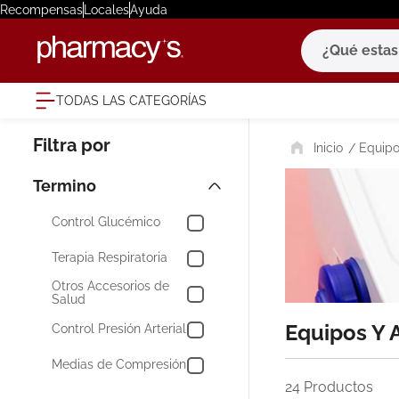
Recompensas
Locales
Ayuda
¿Qué estas bu
TODAS LAS CATEGORÍAS
términ
Equipo
1
.
eucerin
2
.
protector
3
.
bioderm
Control Glucémico
4
.
pilexil
Terapia Respiratoria
5
.
cerave
Otros Accesorios de
Salud
6
.
degraler
Equipos Y
Control Presión Arterial
7
.
isdin
Medias de Compresión
8
.
roche po
24
Productos
9
.
nivea