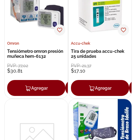
8
.
roche posay
9
.
isdin
10
.
neumoflux
Omron
Accu-chek
Tensiómetro omron presión
Tira de prueba accu-chek
muñeca hem-6132
25 unidades
PVP:
77
,
02
PVP:
21
,
37
$
30
,
81
$
17
,
10
Agregar
Agregar
Agregar