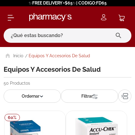
✨FREE DELIVERY +$65✨| CODIGO:FD65
¿Qué estas buscando?
términos más buscados
Equipos Y Accesorios De Salud
1
.
eucerin
Equipos Y Accesorios De Salud
2
.
protector solar
50
Productos
3
.
bioderma
4
.
pilexil
5
.
cerave
60
%
6
.
degraler
7
.
megacistin