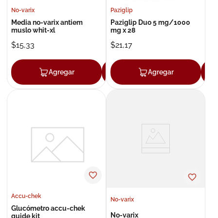
No-varix
Paziglip
Media no-varix antiem
Paziglip Duo 5 mg/1000
muslo whit-xl
mg x 28
$
15
,
33
$
21
,
17
Agregar
Agregar
Agregar
Accu-chek
No-varix
Glucómetro accu-chek
No-varix
guide kit