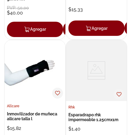
PVP:
50
,
00
$
15
,
33
$
40
,
00
Agregar
Agregar
Agregar
Allcare
Rhk
Inmovilizador de muñeca
Esparadrapo rhk
allcare talla l
impermeable 1.25cmx1m
$
15
,
82
$
1
,
40