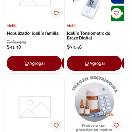
Idelife
Idelife
Nebulizador idelife familia
Idelife Tensiometro de
Brazo Digital
PVP:
51
,
72
$
41
,
38
$
33
,
58
Agregar
Agregar
Agregar