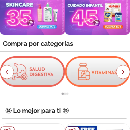
8
.
roche posay
9
.
isdin
10
.
neumoflux
Compra por categorías
🤩 Lo mejor para ti 🤩
50
%
30
%