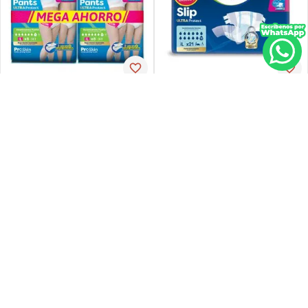
Tena
Tena
Pañal de incontinencia tena
Ropa-int tena pant ul-larg p-
slip ultra large 21 unidades
espx16
PVP:
29
,
34
$
16
,
30
$
23
,
47
Agregar
Agregar
Agregar