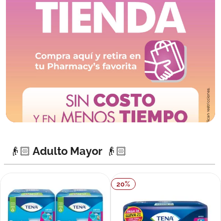
👴🏻 Adulto Mayor 👴🏻
20
%