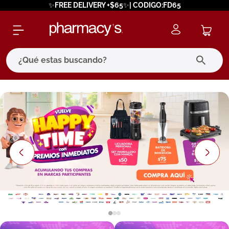
✨FREE DELIVERY +$65✨| CODIGO:FD65
¿Qué estas buscando?
términos más buscados
1
.
eucerin
2
.
protector solar
3
.
bioderma
4
.
pilexil
5
.
cerave
6
.
degraler
7
.
megacistin