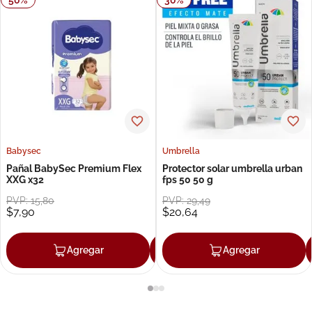
Babysec
Umbrella
Pañal BabySec Premium Flex
Protector solar umbrella urban
XXG x32
fps 50 50 g
PVP:
15
,
80
PVP:
29
,
49
$
7
,
90
$
20
,
64
Agregar
Agregar
Agregar