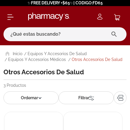
✨FREE DELIVERY +$65✨| CODIGO:FD65
¿Qué estas buscando?
términos más buscados
Equipos Y Accesorios De Salud
Equipos Y Accesorios Médicos
Otros Accesorios De Salud
1
.
eucerin
Otros Accesorios De Salud
2
.
protector solar
3
.
bioderma
3
Productos
4
.
pilexil
5
.
cerave
6
.
degraler
7
.
isdin