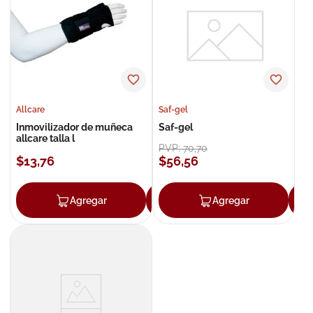
8
.
roche posay
9
.
nivea
10
.
pañales
Allcare
Saf-gel
Inmovilizador de muñeca
Saf-gel
allcare talla l
PVP:
70
,
70
$
13
,
76
$
56
,
56
Agregar
Agregar
Agregar