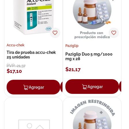
8
.
roche posay
9
.
megacistin
10
.
pañales
Accu-chek
Paziglip
Tira de prueba accu-chek
Paziglip Duo 5 mg/1000
25 unidades
mg x 28
PVP:
21
,
37
$
21
,
17
$
17
,
10
Agregar
Agregar
Agregar