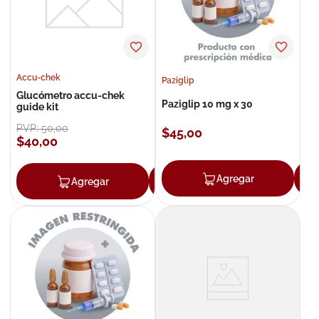
Accu-chek
Paziglip
Glucómetro accu-chek
Paziglip 10 mg x 30
guide kit
PVP:
50
,
00
$
45
,
00
$
40
,
00
Agregar
Agregar
Agregar