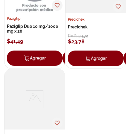
Paziglip
Precichek
Paziglip Duo 10 mg/1000
Precichek
mg x 28
PVP:
29
,
72
$
41
,
49
$
23
,
78
Agregar
Agregar
Agregar