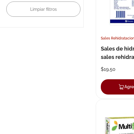
libres
Sales Rehidratacio
Sales de hid
sales rehidr
en polvo x 3
$
19
,
50
Agre