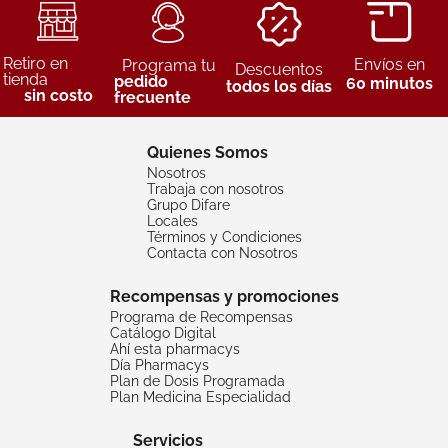
Retiro en
Envíos en
Programa tu
Descuentos
tienda
pedido
60 minutos
todos los días
sin costo
frecuente
Quienes Somos
Nosotros
Trabaja con nosotros
Grupo Difare
Locales
Términos y Condiciones
Contacta con Nosotros
Recompensas y promociones
Programa de Recompensas
Catálogo Digital
Ahí esta pharmacys
Día Pharmacys
Plan de Dosis Programada
Plan Medicina Especialidad
Servicios