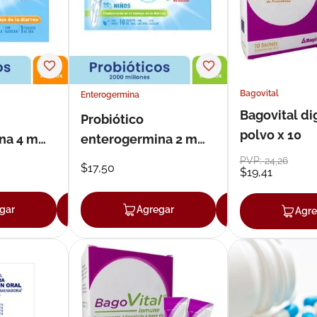
ux
Bagovital
Enterogermina
Bagovital di
Probiótico
polvo x 10
na 4 m
enterogermina 2 m
ble x 5
ampolla bebible x 10
PVP:
24
,
26
$
17
,
50
$
19
,
41
gar
Agregar
Agregar
Agregar
Agre