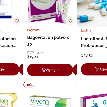
Bagovital
n
Lactina
Bagovital en polvo x
ratación
Lactoflor A-
10
atacion
Probióticos
0
Frasco 30 U
PVP:
24
,
26
$
38
,
50
$
19
,
41
gar
Agregar
Agre
Agregar
Agregar
30
%