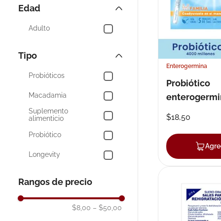
Bonaflora
Edad
10
.
neumofl
Bagovital
Adulto
Vivera
Tipo
Vitalogy
Enterogermina
Probióticos
Sales Rehidratacion
Probiótico
Macadamia
enterogermi
Mostrar 8 más
ampolla bebi
Suplemento
$
18
,
50
alimenticio
Probiótico
Agre
Longevity
Lactina Adul
Rangos de precio
Kerativa
$8,00
–
$50,00
Fórmula especializada
a base de aminoácidos