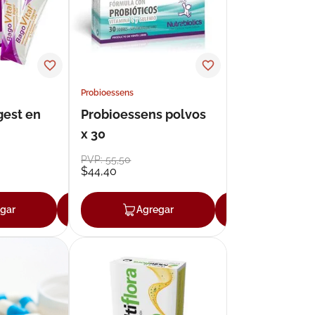
Probioessens
gest en
Probioessens polvos
x 30
PVP:
55
,
50
$
44
,
40
gar
Agregar
Agregar
Agregar