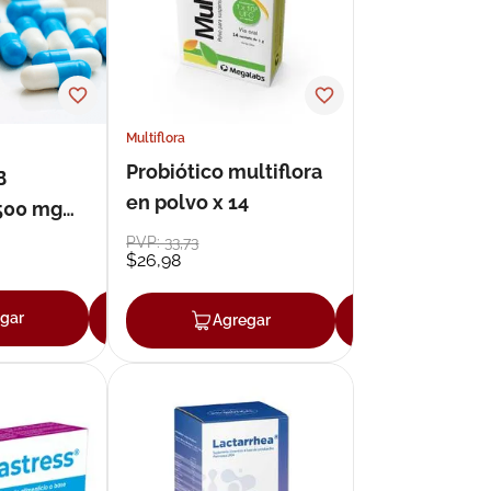
Multiflora
Probiótico multiflora
B
en polvo x 14
 500 mg
nidades
PVP:
33
,
73
$
26
,
98
gar
Agregar
Agregar
Agregar