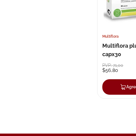
Multiflora
Multiflora pl
capx30
PVP:
71
,
00
$
56
,
80
Agre