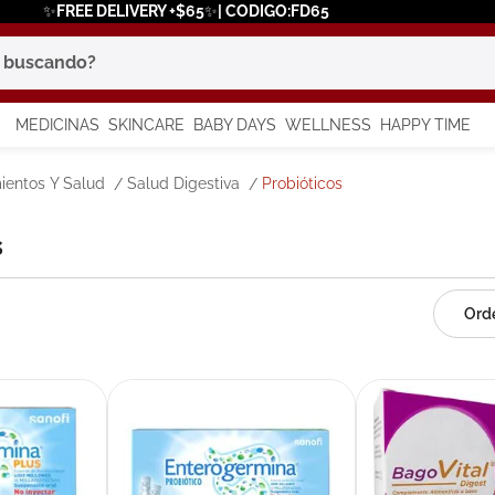
✨FREE DELIVERY +$65✨| CODIGO:FD65
scando?
MEDICINAS
SKINCARE
BABY DAYS
WELLNESS
HAPPY TIME
os más buscados
ientos Y Salud
Salud Digestiva
Probióticos
 solar
s
a
in
say