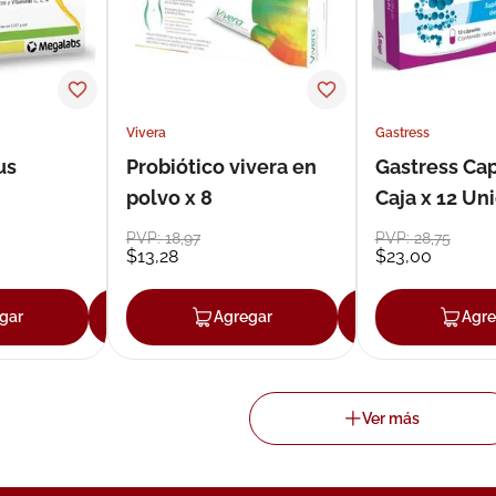
Vivera
Gastress
us
Probiótico vivera en
Gastress Ca
polvo x 8
Caja x 12 Un
PVP:
18
,
97
PVP:
28
,
75
$
13
,
28
$
23
,
00
gar
Agregar
Agregar
Agregar
Agre