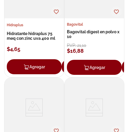
Bagovital
Hidraplus
Bagovital digest en polvo x
Hidratante hidraplus 75
10
meq con zinc uva 400 ml
PVP:
21
,
10
$
4
,
65
$
16
,
88
Agregar
Agregar
Agregar