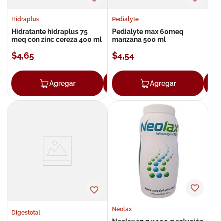
Hidraplus
Pedialyte
Hidratante hidraplus 75
Pedialyte max 60meq
meq con zinc cereza 400 ml
manzana 500 ml
$
4
,
65
$
4
,
54
Agregar
Agregar
Agregar
Neolax
Digestotal