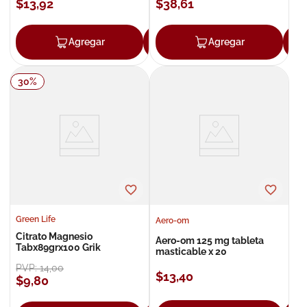
$
13
,
92
$
38
,
61
Agregar
Agregar
Agregar
30
%
Green Life
Aero-om
Citrato Magnesio
Aero-om 125 mg tableta
Tabx89grx100 Grik
masticable x 20
PVP:
14
,
00
$
13
,
40
$
9
,
80