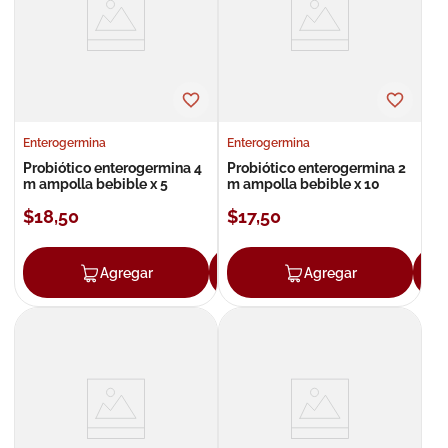
8
.
roche posay
9
.
nivea
10
.
pañales
Enterogermina
Enterogermina
Probiótico enterogermina 4
Probiótico enterogermina 2
m ampolla bebible x 5
m ampolla bebible x 10
$
18
,
50
$
17
,
50
Agregar
Agregar
Agregar