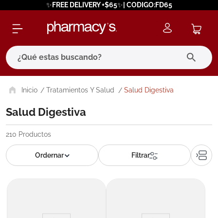
✨FREE DELIVERY +$65✨| CODIGO:FD65
¿Qué estas buscando?
términos más buscados
Tratamientos Y Salud
Salud Digestiva
1
.
eucerin
Salud Digestiva
2
.
protector solar
210
Productos
3
.
bioderma
4
.
pilexil
5
.
cerave
6
.
degraler
7
.
isdin