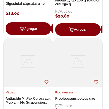
Neolax 17 g x 100 g solución
Digestotal cápsulas x 30
oral 250 g
PVP:
26
,
00
$
18
,
00
$
20
,
80
Agregar
Agregar
Agregar
Milpax
Probioessens
Antiácido MilPax Cereza 125
Probioessens polvos x 30
Mg x 133 Mg Suspensión
PVP:
48
,
26
360 ML