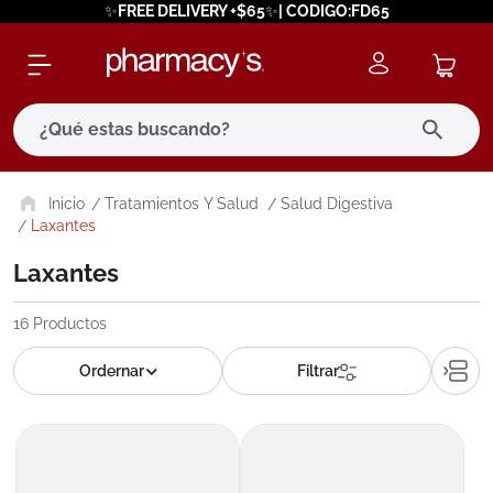
✨FREE DELIVERY +$65✨| CODIGO:FD65
¿Qué estas buscando?
términos más buscados
Tratamientos Y Salud
Salud Digestiva
Laxantes
1
.
eucerin
Laxantes
2
.
protector solar
3
.
pilexil
16
Productos
4
.
bioderma
5
.
cerave
6
.
megacistin
7
.
degraler