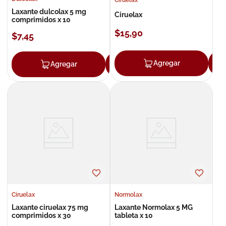
Laxante dulcolax 5 mg
Ciruelax
comprimidos x 10
$
15
,
90
$
7
,
45
Agregar
Agregar
Agregar
Ciruelax
Normolax
Laxante ciruelax 75 mg
Laxante Normolax 5 MG
comprimidos x 30
tableta x 10