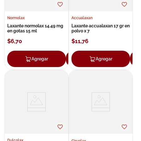
Normolax
Accualaxan
Laxante normolax 14.49 mg
Laxante accualaxan 17 gr en
en gotas 15 ml
polvo x 7
$
6
,
70
$
11
,
76
Agregar
Agregar
Agregar
Dulcolax
Ciruelax