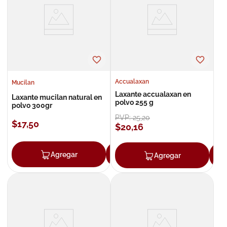
8
.
roche posay
9
.
isdin
10
.
neumoflux
Accualaxan
Mucilan
Laxante accualaxan en
Laxante mucilan natural en
polvo 255 g
polvo 300gr
PVP:
25
,
20
$
17
,
50
$
20
,
16
Agregar
Agregar
Agregar