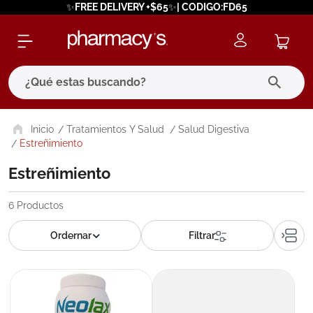
✨FREE DELIVERY +$65✨| CODIGO:FD65
¿Qué estas buscando?
términos más buscados
Tratamientos Y Salud
Salud Digestiva
Estreñimiento
1
.
eucerin
Estreñimiento
2
.
protector solar
3
.
bioderma
6
Productos
4
.
pilexil
5
.
cerave
6
.
degraler
7
.
isdin