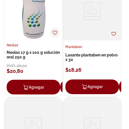
8
.
roche posay
9
.
megacistin
10
.
pañales
Neolax
Plantaben
Neolax 17 g x 100 g solución
Laxante plantaben en polvo
oral 250 g
x 30
PVP:
26
,
00
$
18
,
26
$
20
,
80
Agregar
Agregar
Agregar