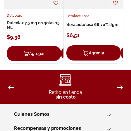
Dulcolax
Beralactulosa
Dulcolax 7,5 mg en gotas 15
Beralactulosa 66.70% lfgm
ML
$
6
,
51
$
9
,
38
Agregar
Agregar
Agregar
Retiro en tienda
sin costo
Quienes Somos
Recompensas y promociones