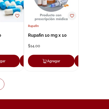
Rupafin
0
Rupafin 10 mg x 10
$
14
,
00
gar
Agregar
Agregar
Agregar