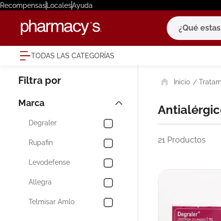
Recompensas
Locales
Ayuda
¿Qué estas bu
TODAS LAS CATEGORÍAS
términ
Tratam
1
.
eucerin
2
.
protector
Marca
Antialérgi
3
.
bioderm
Degraler
4
.
pilexil
21
Productos
Rupafin
5
.
cerave
Levodefense
6
.
degraler
Allegra
7
.
isdin
Telmisar Amlo
8
.
roche po
9
.
megacist