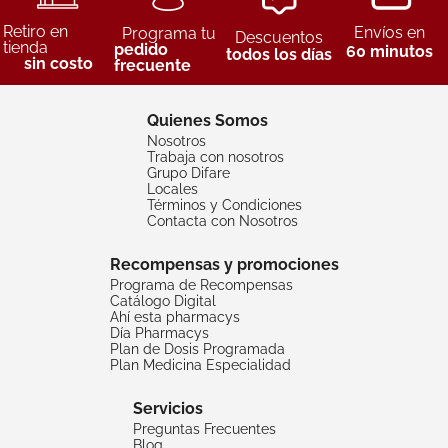
Retiro en
Envíos en
Programa tu
Descuentos
tienda
pedido
60 minutos
todos los días
sin costo
frecuente
Quienes Somos
Nosotros
Trabaja con nosotros
Grupo Difare
Locales
Términos y Condiciones
Contacta con Nosotros
Recompensas y promociones
Programa de Recompensas
Catálogo Digital
Ahí esta pharmacys
Día Pharmacys
Plan de Dosis Programada
Plan Medicina Especialidad
Servicios
Preguntas Frecuentes
Blog