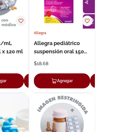
Allegra
mg/mL
Allegra pediátrico
l x 120 ml
suspensión oral 150
ml
$
18
,
68
gar
Agregar
Agregar
Agregar