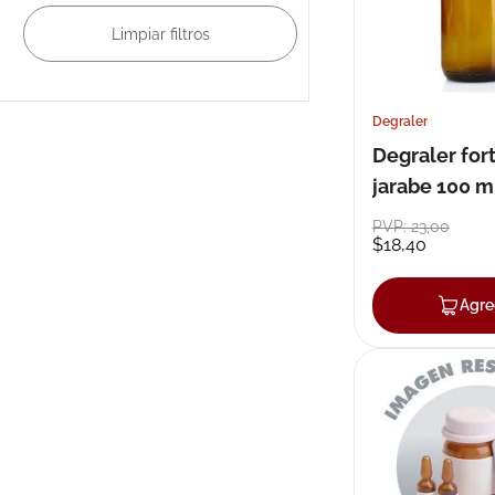
Degraler
Degraler for
jarabe 100 m
PVP:
23
,
00
$
18
,
40
Agre