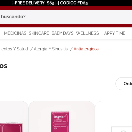
✨FREE DELIVERY +$65✨| CODIGO:FD65
scando?
MEDICINAS
SKINCARE
BABY DAYS
WELLNESS
HAPPY TIME
os más buscados
ientos Y Salud
Alergia Y Sinusitis
Antialérgicos
 solar
cos
a
say
in