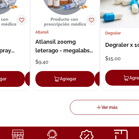
Atlansil
Degraler
0
Atlansil 200mg
Degraler x 1
pray
leterago - megalabs
$
15
,
00
sis
cápsulas
$
9
,
40
Agre
gar
Agregar
Agregar
Agregar