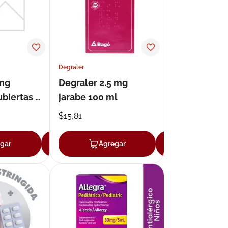
Degraler
 mg
Degraler 2.5 mg
ubiertas x
jarabe 100 ml
$
15
,
81
gar
Agregar
Agregar
Agregar