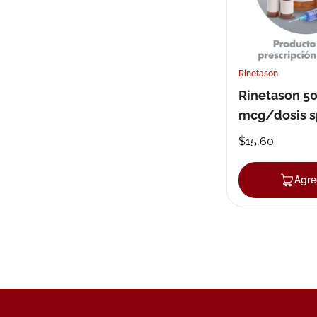
Rinetason
Rinetason 5
mcg/dosis s
nasal 140 do
$
15
,
60
Agre