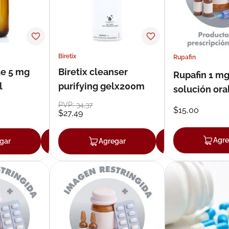
Biretix
Rupafin
te 5 mg
Biretix cleanser
Rupafin 1 
l
purifying gelx200m
solución ora
PVP:
34
,
37
$
15
,
00
$
27
,
49
Agre
gar
Agregar
Agregar
Agregar