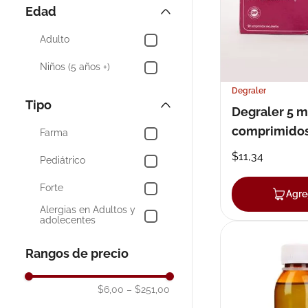
Rinetason
Edad
10
.
pañales
Raserlev
Adulto
Megatadina
Niños (5 años +)
Levocet
Degraler
Tipo
Degraler 5 
Desloran
comprimidos
Farma
Mostrar 4 más
$
11
,
34
Pediátrico
Forte
Agre
Alergias en Adultos y
adolecentes
Rangos de precio
$6,00
–
$251,00