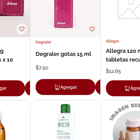
Allegra
Degraler
mg
Allegra 120
Degraler gotas 15 ml
 x 10
tabletas rec
$
7
,
50
10
$
12
,
65
Agregar
Agregar
gar
Agregar
Agre