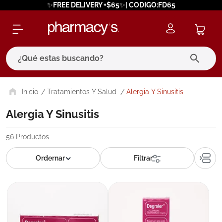
✨FREE DELIVERY +$65✨| CODIGO:FD65
¿Qué estas buscando?
términos más buscados
Tratamientos Y Salud
Alergia Y Sinusitis
1
.
eucerin
Alergia Y Sinusitis
2
.
protector solar
56
Productos
3
.
bioderma
4
.
pilexil
5
.
cerave
6
.
degraler
7
.
isdin