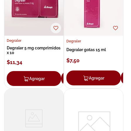
8
.
roche posay
9
.
nivea
10
.
pañales
Degraler
Degraler
Degraler 5 mg comprimidos
Degraler gotas 15 ml
x 10
$
7
,
50
$
11
,
34
Agregar
Agregar
Agregar