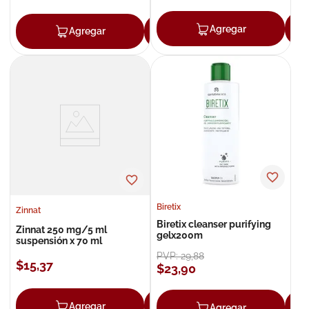
Agregar
Agregar
Agregar
Biretix
Zinnat
Biretix cleanser purifying
Zinnat 250 mg/5 ml
gelx200m
suspensión x 70 ml
PVP:
29
,
88
$
15
,
37
$
23
,
90
Agregar
Agregar
Agregar