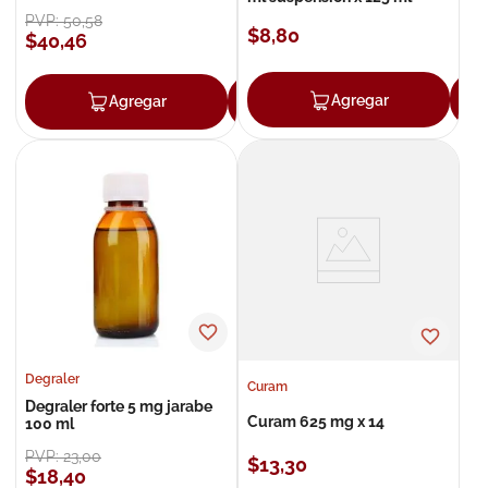
PVP:
50
,
58
$
8
,
80
$
40
,
46
Agregar
Agregar
Agregar
Degraler
Curam
Degraler forte 5 mg jarabe
Curam 625 mg x 14
100 ml
PVP:
23
,
00
$
13
,
30
$
18
,
40