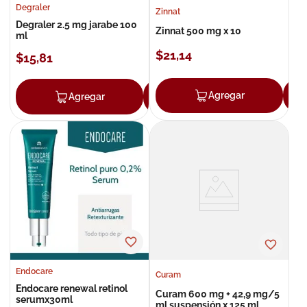
Degraler
Zinnat
Degraler 2.5 mg jarabe 100
Zinnat 500 mg x 10
ml
$
21
,
14
$
15
,
81
Agregar
Agregar
Agregar
Endocare
Curam
Endocare renewal retinol
Curam 600 mg + 42,9 mg/5
serumx30ml
ml suspensión x 125 ml