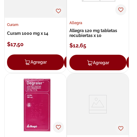
Allegra
Curam
Allegra 120 mg tabletas
Curam 1000 mg x 14
recubiertas x 10
$
17
,
50
$
12
,
65
Agregar
Agregar
Agregar