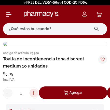
✨FREE DELIVERY +$65✨| CODIGO:FD65
¿Qué estas buscando?
términos más buscados
Código de artículo
:
23300
1
.
eucerin
Toalla de incontienencia tena discreet
2
.
protector solar
medium 10 unidades
3
.
bioderma
$
5
,
09
Inc. IVA
4
.
pilexil
5
.
cerave
Agregar
6
.
degraler
7
.
isdin