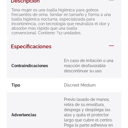
Descripción
8
.
roche posay
Tena mujer es una toalla higiénica para goteos 
frecuentes de orina. Similar en tamaño y forma a una 
9
.
megacistin
toalla higiénica nocturna, especializada para 
incontinencia, con tecnología que neutraliza el olor y 
10
.
pañales
absorbe más rápido que una toalla 
convencional. Contiene: ?12 unidades.
Especificaciones
En caso de irritación o una
Contraindicaciones
reacción desfavorable
descontinuar su uso.
Tipo
Discreet Medium
Previo lavado de manos,
retira de su envoltura,
despega y despliega las
Advertencias
alas y quita el protector
largo que cubre el centro.
Pega la parte adhesiva en