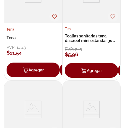
Tena
Tena
Toallas sanitarias tena
Tena
discreet mini estándar 30
unidades
PVP:
14
,
43
PVP:
7
,
45
$
11
,
54
$
5
,
96
Agregar
Agregar
Agregar