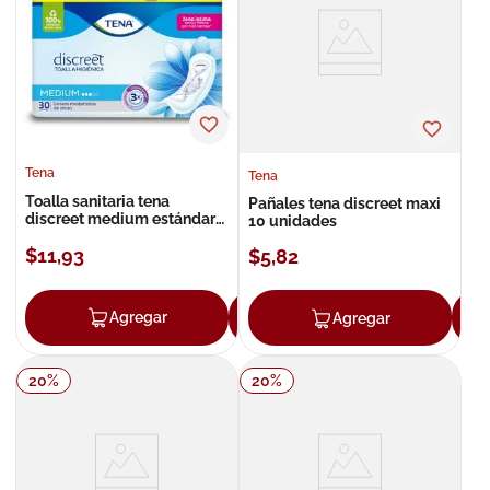
8
.
roche posay
9
.
nivea
10
.
pañales
Tena
Tena
Toalla sanitaria tena
Pañales tena discreet maxi
discreet medium estándar
10 unidades
30 unidades
$
11
,
93
$
5
,
82
Agregar
Agregar
Agregar
20
%
20
%