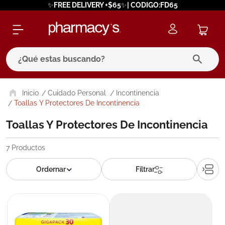
✨FREE DELIVERY +$65✨| CODIGO:FD65
¿Qué estas buscando?
términos más buscados
Cuidado Personal
Incontinencia
Toallas Y Protectores De Incontinencia
1
.
eucerin
Toallas Y Protectores De Incontinencia
2
.
protector solar
3
.
bioderma
7
Productos
4
.
pilexil
5
.
cerave
6
.
degraler
7
.
isdin