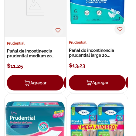
8
.
roche posay
9
.
nivea
10
.
pañales
Prudential
Prudential
Pañal de incontinencia
Pañal de incontinencia
prudential large 20
prudential medium 20
unidades
unidades
$
13
,
23
$
11
,
25
Agregar
Agregar
Agregar