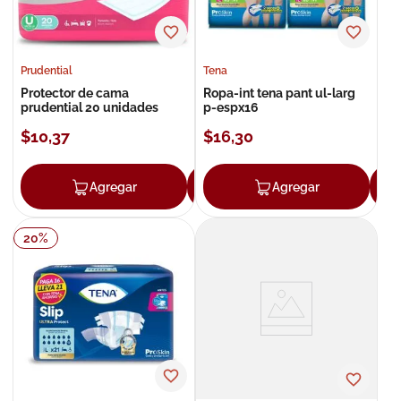
Prudential
Tena
Protector de cama
Ropa-int tena pant ul-larg
prudential 20 unidades
p-espx16
$
10
,
37
$
16
,
30
Agregar
Agregar
Agregar
20
%