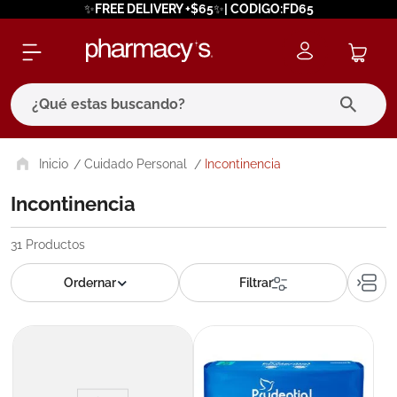
✨FREE DELIVERY +$65✨| CODIGO:FD65
¿Qué estas buscando?
términos más buscados
Cuidado Personal
Incontinencia
1
.
eucerin
Incontinencia
2
.
protector solar
31
Productos
3
.
bioderma
4
.
pilexil
5
.
cerave
6
.
degraler
7
.
isdin