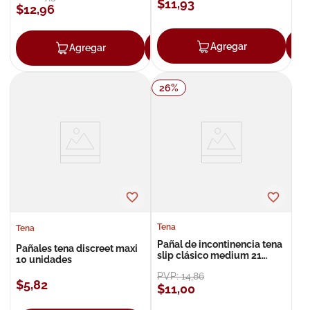
$
11
,
93
$
12
,
96
Agregar
Agregar
Agregar
26
%
Tena
Tena
Pañal de incontinencia tena
Pañales tena discreet maxi
slip clásico medium 21
10 unidades
unidades
PVP:
14
,
86
$
5
,
82
$
11
,
00