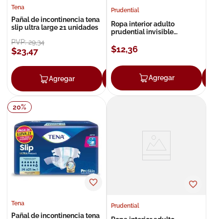
Tena
Prudential
Pañal de incontinencia tena
Ropa interior adulto
slip ultra large 21 unidades
prudential invisible
small/medium 18 unidades
PVP:
29
,
34
$
12
,
36
$
23
,
47
Agregar
Agregar
Agregar
20
%
Tena
Prudential
Pañal de incontinencia tena