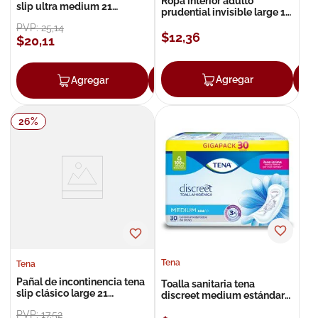
Ropa interior adulto
slip ultra medium 21
prudential invisible large 16
unidades
unidades
PVP:
25
,
14
$
12
,
36
$
20
,
11
Agregar
Agregar
Agregar
26
%
Tena
Tena
Pañal de incontinencia tena
Toalla sanitaria tena
slip clásico large 21
discreet medium estándar
unidades
30 unidades
PVP:
17
,
52