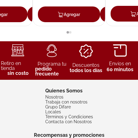
egar
Agregar
Agregar
Agreg
Retiro en
Envíos en
Programa tu
Descuentos
tienda
pedido
60 minutos
todos los días
sin costo
frecuente
Quienes Somos
Nosotros
Trabaja con nosotros
Grupo Difare
Locales
Términos y Condiciones
Contacta con Nosotros
Recompensas y promociones