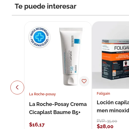
Te puede interesar
Foligain
La Roche-posay
Loción capila
La Roche-Posay Crema
men minoxidil
Cicaplast Baume B5+
loción 59 ml
PVP:
35
,
00
$
16
,
17
$
28
,
00