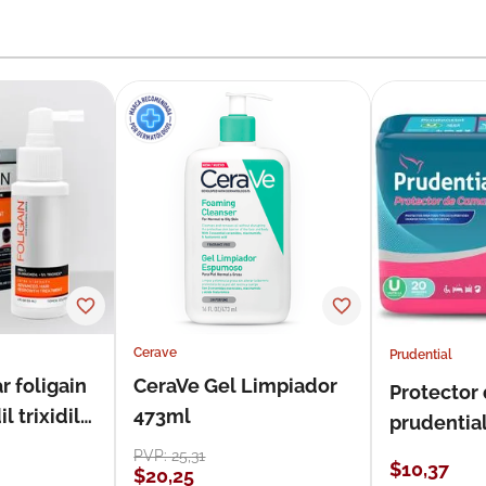
Cerave
Prudential
r foligain
CeraVe Gel Limpiador
Protector
 trixidil
473ml
prudentia
PVP:
25
,
31
$
10
,
37
$
20
,
25