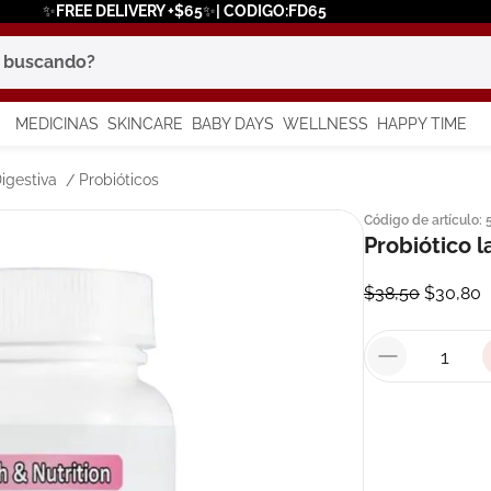
✨FREE DELIVERY +$65✨| CODIGO:FD65
scando?
MEDICINAS
SKINCARE
BABY DAYS
WELLNESS
HAPPY TIME
os más buscados
igestiva
Probióticos
Código de artículo
:
 solar
Probiótico 
a
$
38
,
50
$
30
,
80
say
in