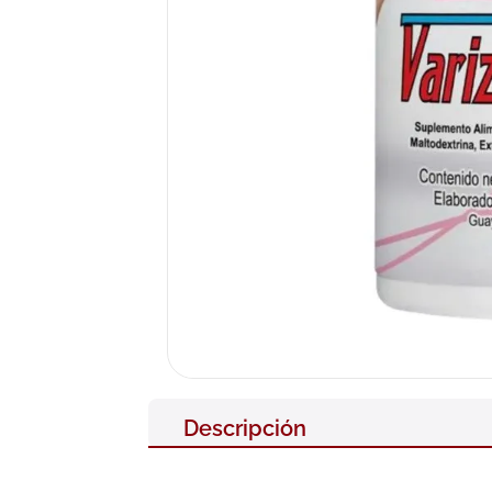
10
.
pañales
Descripción