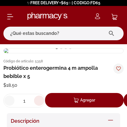
✨FREE DELIVERY +$65✨| CODIGO:FD65
¿Qué estas buscando?
términos más buscados
Código de artículo
:
5358
1
.
eucerin
Probiótico enterogermina 4 m ampolla
2
.
protector solar
bebible x 5
3
.
bioderma
$
18
,
50
4
.
pilexil
Agregar
5
.
cerave
6
.
degraler
Descripción
7
.
isdin