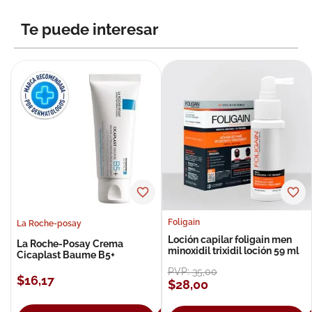
Te puede interesar
Foligain
La Roche-posay
Loción capilar foligain men
La Roche-Posay Crema
minoxidil trixidil loción 59 ml
Cicaplast Baume B5+
PVP:
35
,
00
$
16
,
17
$
28
,
00