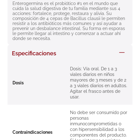
Enterogermina es el probiótico #1 en el mundo que 
8
.
roche posay
cuida la salud digestiva de tu familia mediante sus 4 
acciones: fortalece, protege, restaura y alivia. Su 
9
.
megacistin
composición de 4 cepas de Bacillus clausii le permiten 
resistir a los antibióticos más comunes y así ayudar a 
10
.
pañales
prevenir un desbalance intestinal. Su forma en esporas 
le permite llegar al intestino y comenzar a actuar ahí 
donde se necesita.
Especificaciones
Dosis: Vía oral. De 1 a 3
viales diarios en niños
mayores de 3 meses y de 2
Dosis
a 3 viales diarios en adultos.
Agitar el frasco antes de
usar.
No debe ser consumido por
personas
inmunocomprometidas o
con hipersensibilidad a los
Contraindicaciones
componentes del producto.