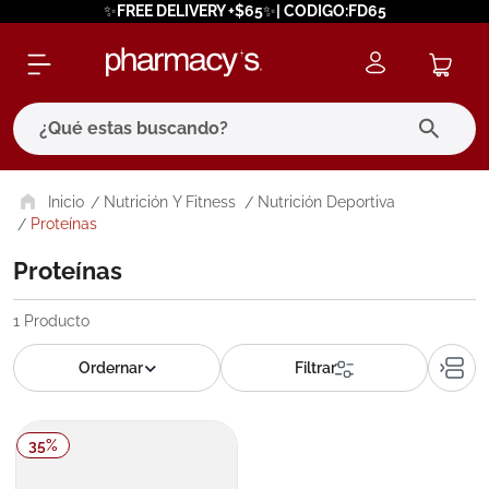
✨FREE DELIVERY +$65✨| CODIGO:FD65
¿Qué estas buscando?
términos más buscados
Nutrición Y Fitness
Nutrición Deportiva
Proteínas
1
.
eucerin
Proteínas
2
.
protector solar
3
.
bioderma
1
Producto
4
.
pilexil
5
.
cerave
6
.
degraler
35
%
7
.
isdin