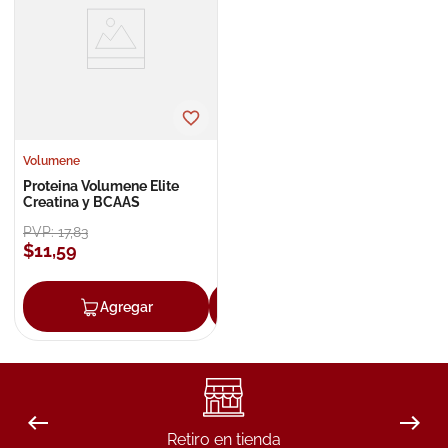
8
.
roche posay
9
.
nivea
10
.
pañales
Volumene
Proteina Volumene Elite
Creatina y BCAAS
PVP:
17
,
83
$
11
,
59
Agregar
Agregar
Retiro en tienda