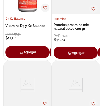
D3 K2 Balance
Proamino
Proteina proamino mix
Vitamina D3 y K2 Balance
natural polvo 500 gr
PVP:
17
,
91
PVP:
39
,
00
$
11
,
64
$
31
,
20
Agregar
Agregar
Agregar