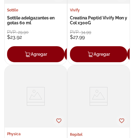
Sottile
Vivify
Sottile adelgazantes en
Creatina Peptid Vivify Mon y
gotas 60 ml
Col x300G
PVP:
29
,
90
PVP:
34
,
99
$
23
,
92
$
27
,
99
Agregar
Agregar
Agregar
Physica
Repitel