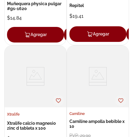
Muñequera physica pulgar
Repitel
#gs-1620
$
19
,
41
$
14
,
84
Agregar
Agregar
Agregar
Carniline
Xtralife
Carniline ampolla bebible x
Xtralife calcio magnesio
10
zinc d tableta x 100
PVP:
29
,
90