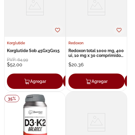
8
.
roche posay
9
.
isdin
10
.
neumoflux
Korglutide
Redoxon
Korglutide Sob 45Gx3Gx15
Redoxon total 1000 mg, 400
ui, 10 mg x 30 comprimidos
PVP:
64
,
99
efervescentes
$
52
,
00
$
20
,
36
Agregar
Agregar
Agregar
35
%