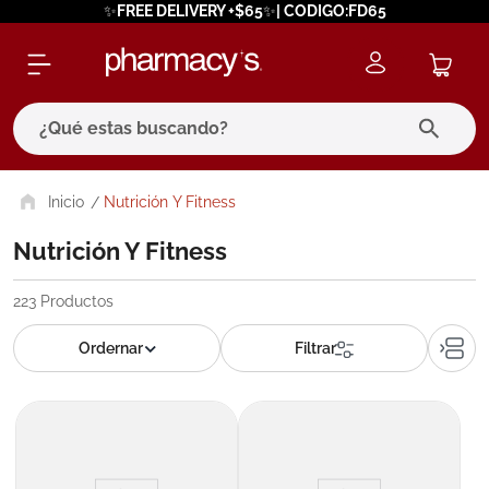
✨FREE DELIVERY +$65✨| CODIGO:FD65
¿Qué estas buscando?
términos más buscados
Nutrición Y Fitness
1
.
eucerin
Nutrición Y Fitness
2
.
protector solar
223
Productos
3
.
bioderma
4
.
pilexil
5
.
cerave
6
.
degraler
7
.
megacistin