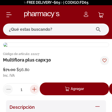
✨FREE DELIVERY +$65✨| CODIGO:FD65
¿Qué estas buscando?
términos más buscados
Código de artículo
:
22227
1
.
eucerin
Multiflora plus capx30
2
.
protector solar
$
71
,
00
$
56
,
80
3
.
bioderma
Inc. IVA
4
.
pilexil
Agregar
5
.
cerave
6
.
degraler
Descripción
7
.
isdin