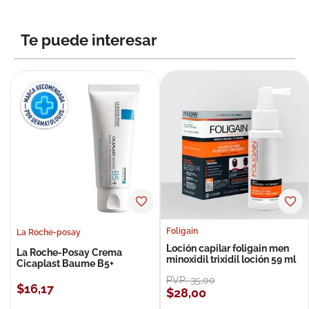
Te puede interesar
Foligain
La Roche-posay
Loción capilar foligain men
La Roche-Posay Crema
minoxidil trixidil loción 59 ml
Cicaplast Baume B5+
PVP:
35
,
00
$
16
,
17
$
28
,
00