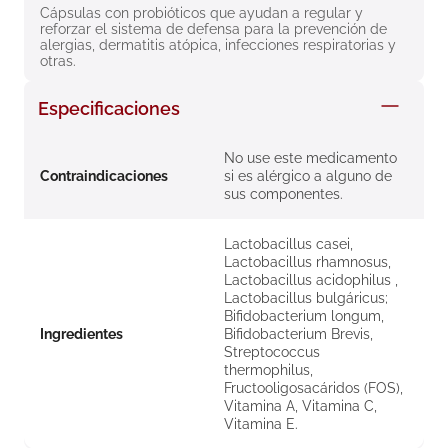
Cápsulas con probióticos que ayudan a regular y 
8
.
roche posay
reforzar el sistema de defensa para la prevención de 
alergias, dermatitis atópica, infecciones respiratorias y 
9
.
megacistin
otras.
10
.
pañales
Especificaciones
No use este medicamento
Contraindicaciones
si es alérgico a alguno de
sus componentes.
Lactobacillus casei,
Lactobacillus rhamnosus,
Lactobacillus acidophilus ,
Lactobacillus bulgáricus;
Bifidobacterium longum,
Ingredientes
Bifidobacterium Brevis,
Streptococcus
thermophilus,
Fructooligosacáridos (FOS),
Vitamina A, Vitamina C,
Vitamina E.