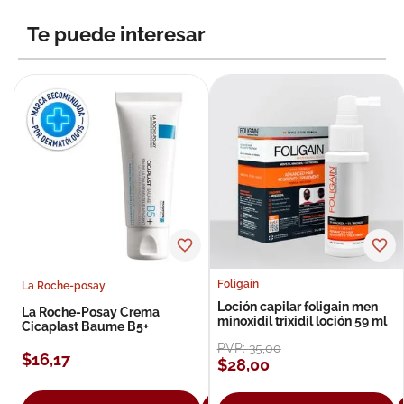
8
.
roche posay
Te puede interesar
9
.
isdin
10
.
neumoflux
Foligain
La Roche-posay
Loción capilar foligain men
La Roche-Posay Crema
minoxidil trixidil loción 59 ml
Cicaplast Baume B5+
PVP:
35
,
00
$
16
,
17
$
28
,
00