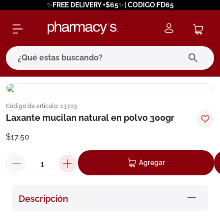
✨FREE DELIVERY +$65✨| CODIGO:FD65
¿Qué estas buscando?
términos más buscados
Código de artículo
:
13703
1
.
eucerin
Laxante mucilan natural en polvo 300gr
2
.
protector solar
$
17
,
50
3
.
bioderma
4
.
pilexil
Agregar
5
.
cerave
6
.
degraler
Descripción
7
.
megacistin