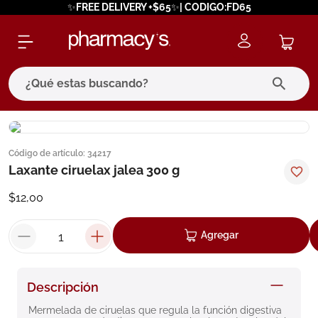
✨FREE DELIVERY +$65✨| CODIGO:FD65
¿Qué estas buscando?
términos más buscados
Código de artículo
:
34217
1
.
eucerin
Laxante ciruelax jalea 300 g
2
.
protector solar
$
12
,
00
3
.
bioderma
4
.
pilexil
Agregar
5
.
cerave
6
.
degraler
Descripción
7
.
isdin
Mermelada de ciruelas que regula la función digestiva 