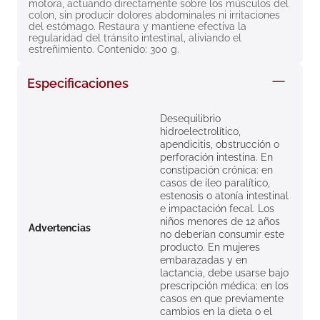
motora, actuando directamente sobre los músculos del 
8
.
roche posay
colon, sin producir dolores abdominales ni irritaciones 
del estómago. Restaura y mantiene efectiva la 
9
.
megacistin
regularidad del tránsito intestinal, aliviando el 
estreñimiento. Contenido: 300 g.
10
.
pañales
Especificaciones
Desequilibrio
hidroelectrolítico,
apendicitis, obstrucción o
perforación intestina. En
constipación crónica: en
casos de íleo paralítico,
estenosis o atonía intestinal
e impactación fecal. Los
niños menores de 12 años
Advertencias
no deberían consumir este
producto. En mujeres
embarazadas y en
lactancia, debe usarse bajo
prescripción médica; en los
casos en que previamente
cambios en la dieta o el