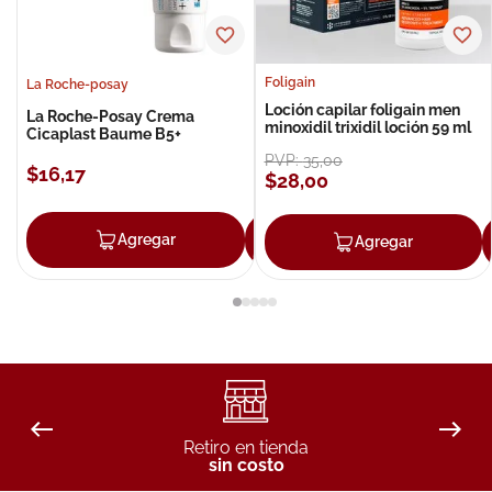
Foligain
La Roche-posay
Loción capilar foligain men
La Roche-Posay Crema
minoxidil trixidil loción 59 ml
Cicaplast Baume B5+
PVP:
35
,
00
$
16
,
17
$
28
,
00
Agregar
Agregar
Agregar
Retiro en tienda
sin costo