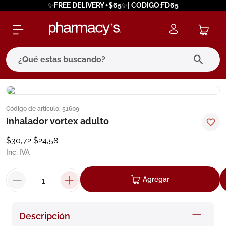
✨FREE DELIVERY +$65✨| CODIGO:FD65
¿Qué estas buscando?
términos más buscados
Código de artículo
:
51609
1
.
eucerin
Inhalador vortex adulto
2
.
protector solar
$
30
,
72
$
24
,
58
3
.
bioderma
Inc. IVA
4
.
pilexil
Agregar
5
.
cerave
6
.
degraler
Descripción
7
.
isdin