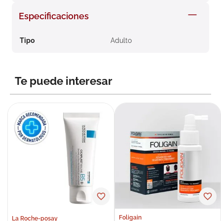
8
.
roche posay
Especificaciones
9
.
nivea
Tipo
Adulto
10
.
pañales
Te puede interesar
Foligain
La Roche-posay