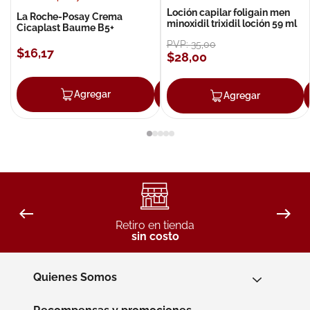
Loción capilar foligain men
La Roche-Posay Crema
minoxidil trixidil loción 59 ml
Cicaplast Baume B5+
PVP:
35
,
00
$
16
,
17
$
28
,
00
Agregar
Agregar
Agregar
Retiro en tienda
sin costo
Quienes Somos