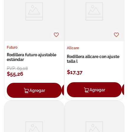
8
.
roche posay
9
.
isdin
10
.
neumoflux
Futuro
Allcare
Rodillera futuro ajustable
Rodillera allcare con ajuste
estándar
talla l
PVP:
69
,
08
$
17
,
37
$
55
,
26
Agregar
Agregar
Agregar