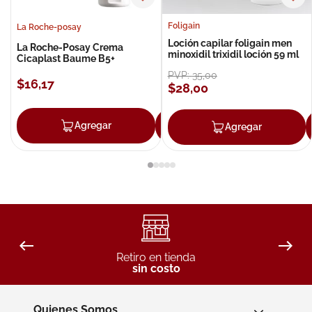
Foligain
La Roche-posay
Loción capilar foligain men
La Roche-Posay Crema
minoxidil trixidil loción 59 ml
Cicaplast Baume B5+
PVP:
35
,
00
$
16
,
17
$
28
,
00
Agregar
Agregar
Agregar
Retiro en tienda
sin costo
Quienes Somos