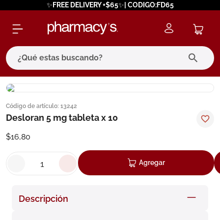
✨FREE DELIVERY +$65✨| CODIGO:FD65
¿Qué estas buscando?
términos más buscados
Código de artículo
:
13242
1
.
eucerin
Desloran 5 mg tableta x 10
2
.
protector solar
$
16
,
80
3
.
pilexil
4
.
bioderma
Agregar
5
.
cerave
6
.
megacistin
Descripción
7
.
degraler