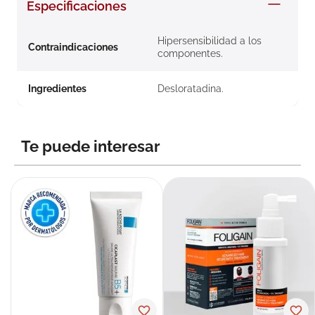
Especificaciones
8
.
roche posay
9
.
isdin
Hipersensibilidad a los
Contraindicaciones
componentes.
10
.
pañales
Ingredientes
Desloratadina.
Te puede interesar