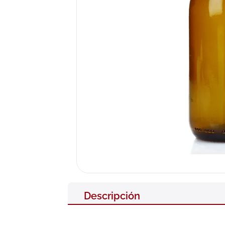
10
.
pañales
Descripción