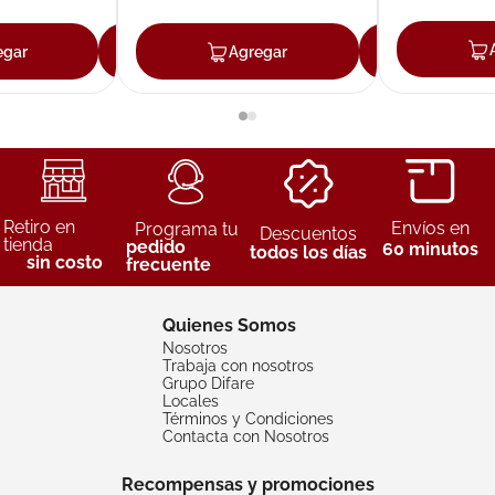
egar
Agregar
Agregar
Agreg
Retiro en
Envíos en
Programa tu
Descuentos
tienda
pedido
60 minutos
todos los días
sin costo
frecuente
Quienes Somos
Nosotros
Trabaja con nosotros
Grupo Difare
Locales
Términos y Condiciones
Contacta con Nosotros
Recompensas y promociones