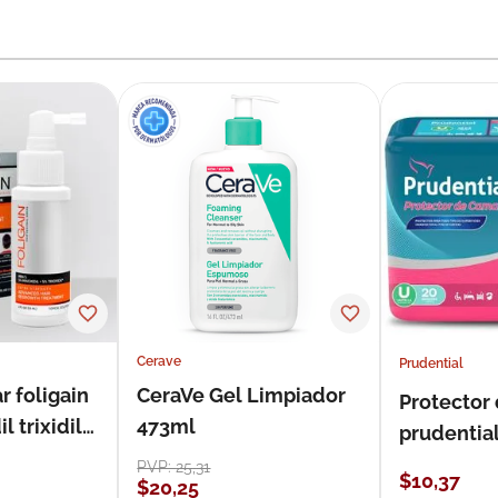
Cerave
Prudential
r foligain
CeraVe Gel Limpiador
Protector
 trixidil
473ml
prudentia
PVP:
25
,
31
$
10
,
37
$
20
,
25