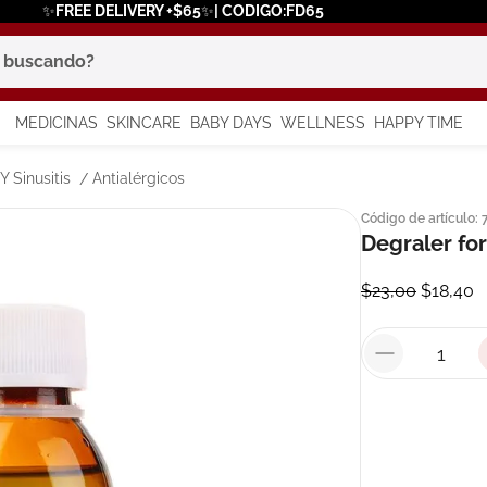
✨FREE DELIVERY +$65✨| CODIGO:FD65
scando?
MEDICINAS
SKINCARE
BABY DAYS
WELLNESS
HAPPY TIME
os más buscados
Y Sinusitis
Antialérgicos
Código de artículo
:
 solar
Degraler fo
a
$
23
,
00
$
18
,
40
say
in