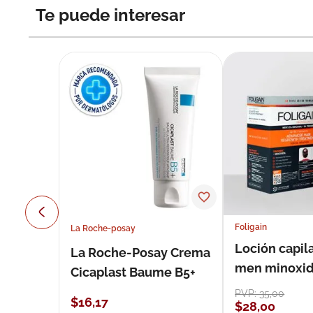
Te puede interesar
Foligain
La Roche-posay
Loción capila
La Roche-Posay Crema
men minoxidil
Cicaplast Baume B5+
loción 59 ml
PVP:
35
,
00
$
16
,
17
$
28
,
00