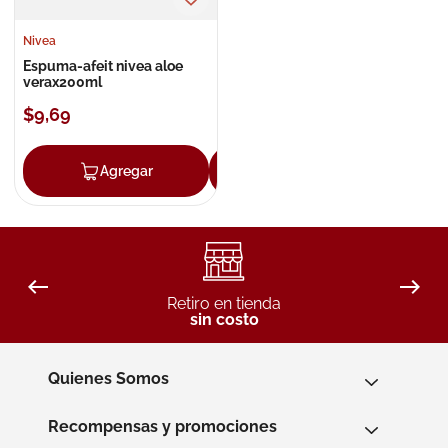
Nivea
Espuma-afeit nivea aloe
verax200ml
$
9
,
69
Agregar
Agregar
Retiro en tienda
sin costo
Quienes Somos
Recompensas y promociones