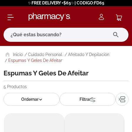
✨FREE DELIVERY +$65✨| CODIGO:FD65
¿Qué estas buscando?
términos más buscados
Cuidado Personal
Afeitado Y Depilación
Espumas Y Geles De Afeitar
1
.
eucerin
Espumas Y Geles De Afeitar
2
.
protector solar
3
.
bioderma
5
Productos
4
.
pilexil
5
.
cerave
6
.
degraler
7
.
isdin