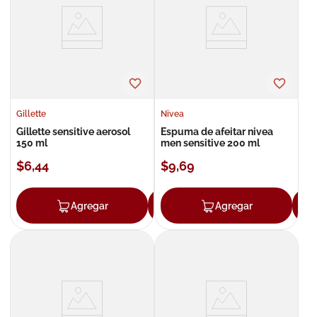
8
.
roche posay
9
.
nivea
10
.
pañales
Gillette
Nivea
Gillette sensitive aerosol
Espuma de afeitar nivea
150 ml
men sensitive 200 ml
$
6
,
44
$
9
,
69
Agregar
Agregar
Agregar