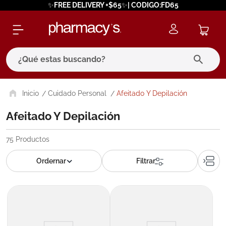
✨FREE DELIVERY +$65✨| CODIGO:FD65
¿Qué estas buscando?
términos más buscados
Cuidado Personal
Afeitado Y Depilación
1
.
eucerin
Afeitado Y Depilación
2
.
protector solar
75
Productos
3
.
bioderma
4
.
pilexil
5
.
cerave
6
.
degraler
7
.
megacistin