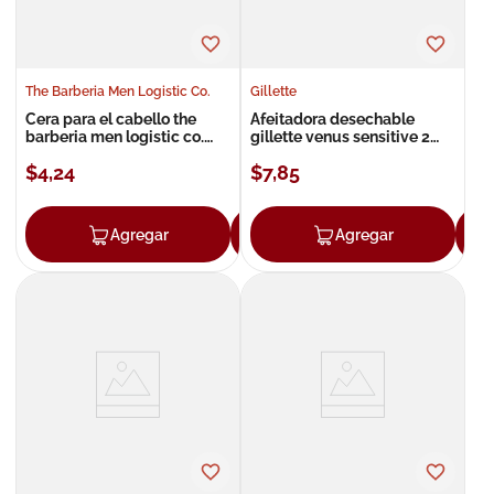
The Barberia Men Logistic Co.
Gillette
Cera para el cabello the
Afeitadora desechable
barberia men logistic co.
gillette venus sensitive 2
volumen y acabado mate
unidades
$
4
,
24
$
7
,
85
70 g
Agregar
Agregar
Agregar