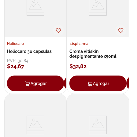
8
.
roche posay
9
.
isdin
10
.
neumoflux
Heliocare
Isispharma
Heliocare 30 capsulas
Crema vitiskin
despigmentante x50ml
PVP:
30
,
84
$
24
,
67
$
32
,
82
Agregar
Agregar
Agregar