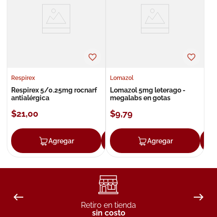
8
.
roche posay
9
.
pañales
10
.
nivea
Respirex
Lomazol
Respirex 5/0.25mg rocnarf
Lomazol 5mg leterago -
antialérgica
megalabs en gotas
$
21
,
00
$
9
,
79
Agregar
Agregar
Agregar
Retiro en tienda
sin costo