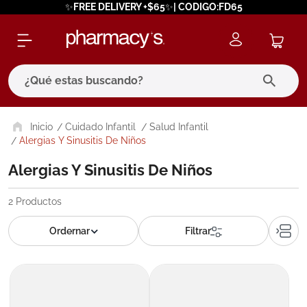
✨FREE DELIVERY +$65✨| CODIGO:FD65
¿Qué estas buscando?
términos más buscados
Cuidado Infantil
Salud Infantil
Alergias Y Sinusitis De Niños
1
.
eucerin
Alergias Y Sinusitis De Niños
2
.
protector solar
3
.
pilexil
2
Productos
4
.
bioderma
5
.
cerave
6
.
degraler
7
.
isdin