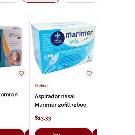
Marimer
 omron
Aspirador nasal
Marimer 20filt+2boq
$
13
,
33