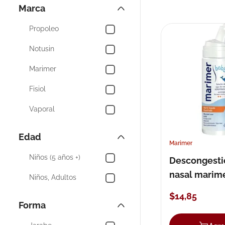
Curitas para Niños
Marca
Alivio Estomacal de
10
.
nivea
Niños
Propoleo
Alergias y Sinusitis de
Niños
Notusin
Marimer
Fisiol
Vaporal
Tukol Naturals
Edad
Marimer
Lemon Flu
Niños (5 años +)
Descongesti
Fluimucil
nasal marim
Niños, Adultos
aerosol 100 
Carlitos
$
14
,
85
Forma
Vick