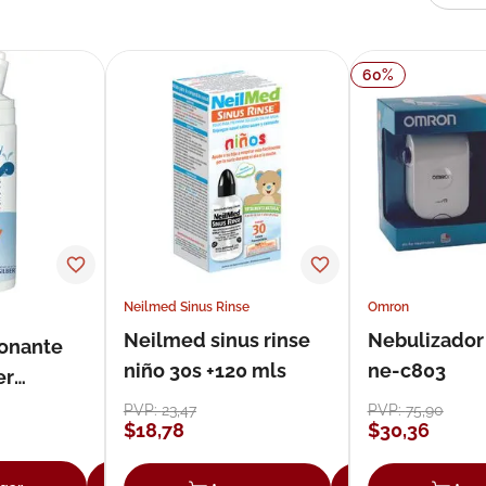
60
%
Neilmed Sinus Rinse
Omron
Neilmed sinus rinse
Nebulizador
onante
niño 30s +120 mls
ne-c803
er
ml
PVP:
23
,
47
PVP:
75
,
90
$
18
,
78
$
30
,
36