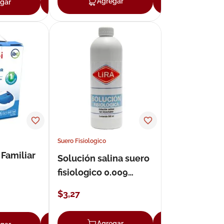
Agregar
Agregar
gar
Agregar
Suero Fisiologico
Familiar
Solución salina suero
fisiologico 0.009
solución 500 ml
$
3
,
27
Agregar
Agregar