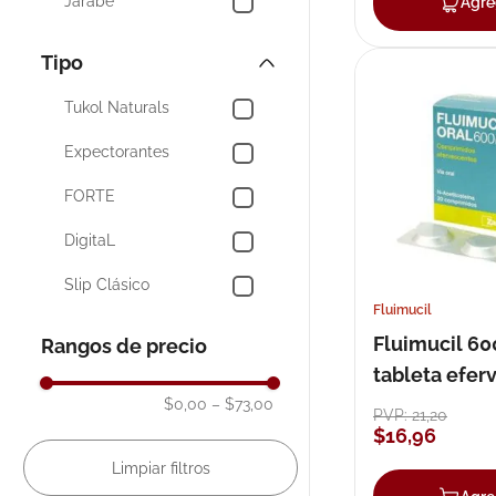
Jarabe
Agre
Mostrar 98 más
Tipo
Tukol Naturals
Expectorantes
FORTE
DigitaL
Slip Clásico
Fluimucil
Curitas
Fluimucil 6
Rangos de precio
Suplemento
tableta efer
Nutricional
x 20
$0,00
–
$73,00
PVP:
21
,
20
Sensitive.
$
16
,
96
Rapid