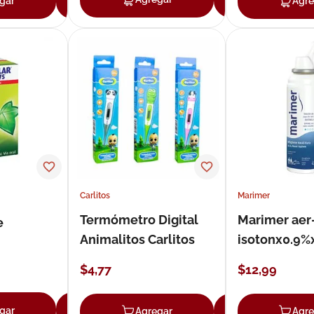
gar
Agregar
Agre
Carlitos
Marimer
Termómetro Digital
Marimer aer
e
Animalitos Carlitos
isotonx0.9%
$
4
,
77
$
12
,
99
gar
Agregar
Agregar
Agregar
Agre