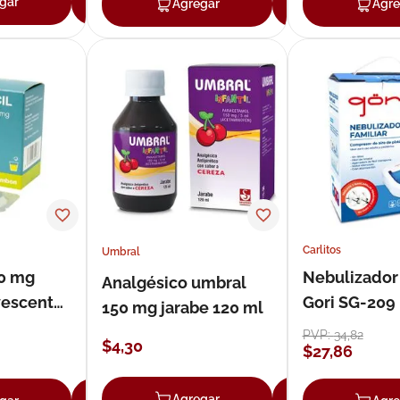
gar
Agregar
Agregar
Agregar
Agre
Carlitos
Umbral
00 mg
Nebulizador 
Analgésico umbral
vescente
Gori SG-209
150 mg jarabe 120 ml
PVP:
34
,
82
$
4
,
30
$
27
,
86
Agregar
Agregar