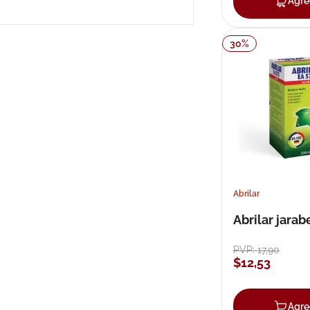
Agre
Portátil
Mostrar 18 más
30
%
Abrilar
Abrilar jarab
PVP:
17
,
90
$
12
,
53
Agre