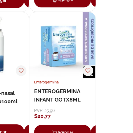
gar
Agregar
Enterogermina
ENTEROGERMINA
-nasal
INFANT GOTX8ML
x100ml
PVP:
25
,
96
$
20
,
77
gar
Agregar
Agregar
Agregar