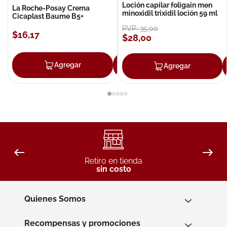
Loción capilar foligain men
La Roche-Posay Crema
minoxidil trixidil loción 59 ml
Cicaplast Baume B5+
PVP:
35
,
00
$
16
,
17
$
28
,
00
Agregar
Agregar
Agregar
Retiro en tienda
sin costo
Quienes Somos
Recompensas y promociones