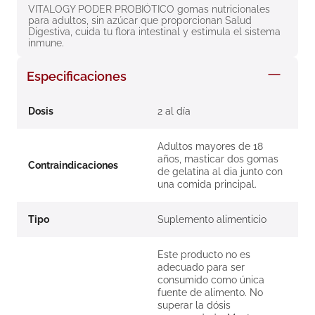
VITALOGY PODER PROBIÓTICO gomas nutricionales 
8
.
roche posay
para adultos, sin azúcar que proporcionan Salud 
Digestiva, cuida tu flora intestinal y estimula el sistema 
9
.
megacistin
inmune.
10
.
pañales
Especificaciones
Dosis
2 al día
Adultos mayores de 18
años, masticar dos gomas
Contraindicaciones
de gelatina al dia junto con
una comida principal.
Tipo
Suplemento alimenticio
Este producto no es
adecuado para ser
consumido como única
fuente de alimento. No
superar la dósis