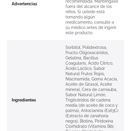
recomendada. Mantengase
Advertencias
fuera del alcance de los
niños. Si ustede está
tomando algún
medicamento, consulte a
su médico antes de ingerir
este producto.
Sorbitol, Polidextrosa,
Fructo-Oligosacáridos,
Gelatina, Bacillus
Coagulans, Ácido Cítrico,
Ácido Láctico, Sabor
Natural Frutos Rojos,
Niacinamida, Goma Acacia,
Aceite de Girasol, Aceite
mineral, Cera de carnauba,
Sabor Natural Limón,
Ingredientes
Triglicéridos de cadena
media (de aceite de coco y
palma), Antocianina (E163C)
(Extracto de zanahoria
negra), Biotina, Piridoxina
Clorhidrato (Vitamina B6),