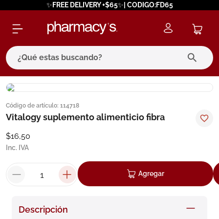
✨FREE DELIVERY +$65✨| CODIGO:FD65
¿Qué estas buscando?
términos más buscados
Código de artículo
:
114718
1
.
eucerin
Vitalogy suplemento alimenticio fibra
2
.
protector solar
$
16
,
50
3
.
bioderma
Inc. IVA
4
.
pilexil
Agregar
5
.
cerave
6
.
degraler
Descripción
7
.
isdin