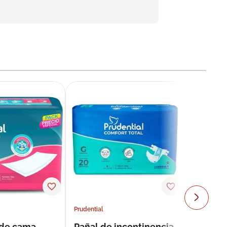
Prudential
 de cama
Pañal de incontinencia