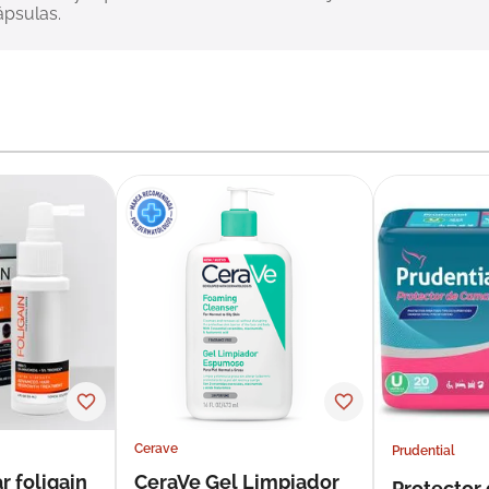
ápsulas.
Cerave
Prudential
r foligain
CeraVe Gel Limpiador
Protector