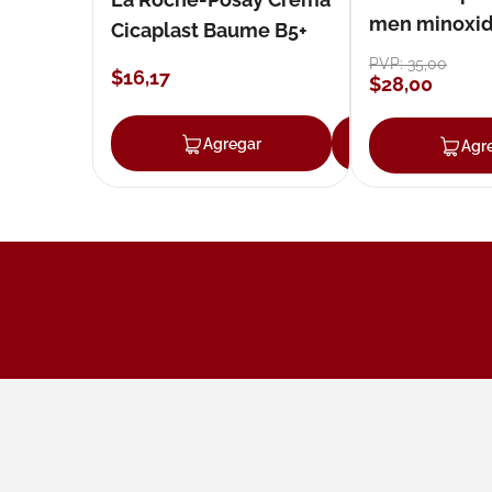
men minoxidil
Cicaplast Baume B5+
loción 59 ml
PVP:
35
,
00
$
16
,
17
$
28
,
00
Agregar
Agregar
Agr