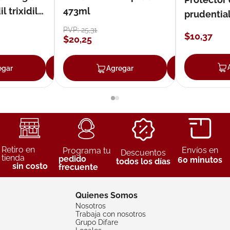
 trixidil
473ml
prudentia
PVP:
25
,
31
$
10
,
37
$
20
,
25
egar
Agregar
Agregar
Agreg
Retiro en
Envíos en
Programa tu
Descuentos
tienda
pedido
60 minutos
todos los días
sin costo
frecuente
Quienes Somos
Nosotros
Trabaja con nosotros
Grupo Difare