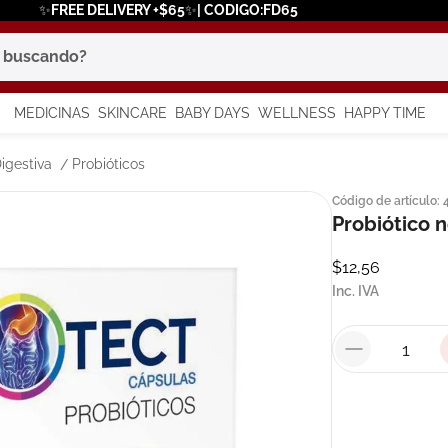
✨FREE DELIVERY +$65✨| CODIGO:FD65
scando?
MEDICINAS
SKINCARE
BABY DAYS
WELLNESS
HAPPY TIME
os más buscados
igestiva
Probióticos
Código de artículo
:
 solar
Probiótico n
a
$
12
,
56
Inc. IVA
say
in