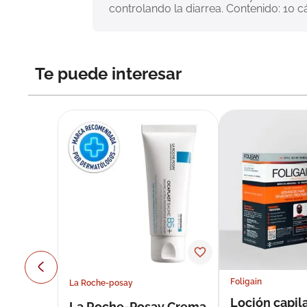
controlando la diarrea. Contenido: 10 c
Te puede interesar
Foligain
La Roche-posay
Loción capila
La Roche-Posay Crema