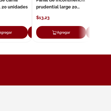
l 20 unidades
prudential large 20
unidades
$
13
,
23
Agregar
Agregar
Agregar
Ag
ar