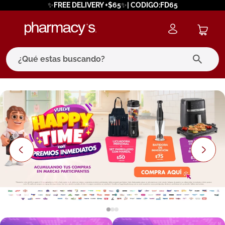
✨FREE DELIVERY +$65✨| CODIGO:FD65
¿Qué estas buscando?
términos más buscados
1
.
eucerin
2
.
protector solar
3
.
bioderma
4
.
pilexil
5
.
cerave
6
.
degraler
7
.
isdin