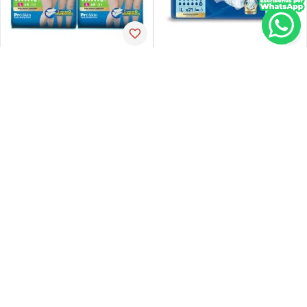
Tena
Tena
Pañal de incontinencia tena
Ropa-int tena pant ul-larg p-
slip ultra large 21 unidades
espx16
PVP:
29
,
34
$
16
,
30
$
23
,
47
Agregar
Agregar
Agregar
Retiro en tienda
sin costo