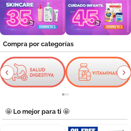
8
.
roche posay
9
.
nivea
10
.
pañales
Compra por categorías
🤩 Lo mejor para ti 🤩