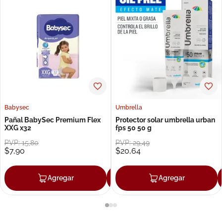
Babysec
Umbrella
Pañal BabySec Premium Flex
Protector solar umbrella urban
XXG x32
fps 50 50 g
PVP:
15
,
80
PVP:
29
,
49
$
7
,
90
$
20
,
64
Agregar
Agregar
Agregar