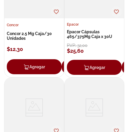
Epacor
Concor
Epacor Cápsulas
Concor 2.5 Mg Caja/30
465/375Mg Caja x 30U
Unidades
PVP:
32
,
00
$
12
,
30
$
25
,
60
Agregar
Agregar
Agregar