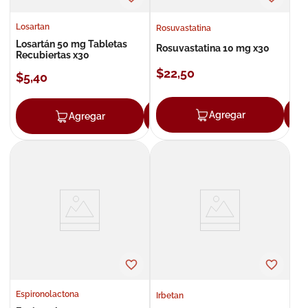
Losartan
Rosuvastatina
Losartán 50 mg Tabletas
Rosuvastatina 10 mg x30
Recubiertas x30
$
22
,
50
$
5
,
40
Agregar
Agregar
Agregar
Espironolactona
Irbetan