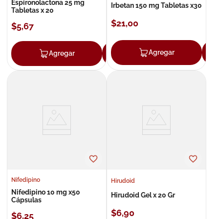
Espironolactona 25 mg
Irbetan 150 mg Tabletas x30
Tabletas x 20
$
21
,
00
$
5
,
67
Agregar
Agregar
Agregar
Nifedipino
Hirudoid
Nifedipino 10 mg x50
Hirudoid Gel x 20 Gr
Cápsulas
$
6
,
90
$
6
,
25