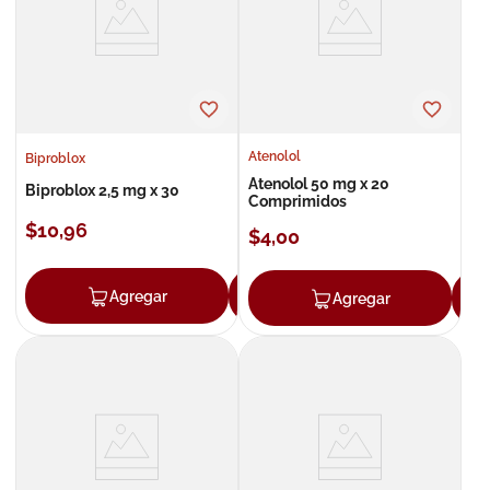
8
.
roche posay
9
.
nivea
10
.
pañales
Atenolol
Biproblox
Atenolol 50 mg x 20
Biproblox 2,5 mg x 30
Comprimidos
$
10
,
96
$
4
,
00
Agregar
Agregar
Agregar