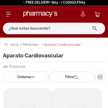
✨FREE DELIVERY +$65✨| CODIGO:FD65
¿Qué estas buscando?
términos más buscados
Medicinas
Aparato Cardiovascular
1
.
eucerin
Aparato Cardiovascular
2
.
protector solar
481
Productos
3
.
bioderma
4
.
pilexil
5
.
cerave
6
.
degraler
7
.
isdin