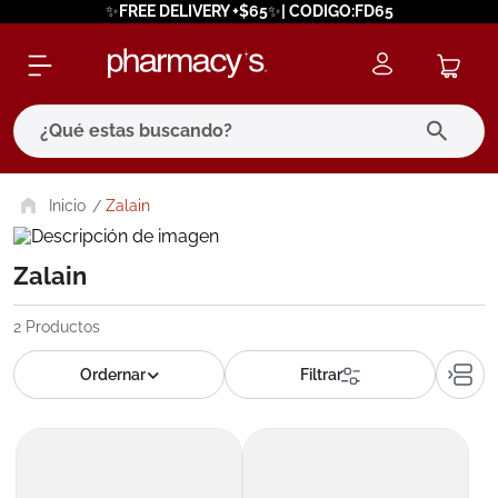
✨FREE DELIVERY +$65✨| CODIGO:FD65
¿Qué estas buscando?
términos más buscados
Zalain
1
.
eucerin
Zalain
2
.
protector solar
3
.
bioderma
2
Productos
4
.
pilexil
5
.
cerave
6
.
degraler
7
.
isdin