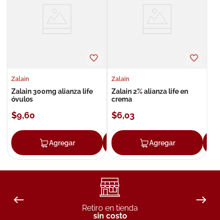
8
.
roche posay
9
.
nivea
10
.
pañales
Zalain
Zalain
Zalain 300mg alianza life
Zalain 2% alianza life en
óvulos
crema
$
9
,
60
$
6
,
03
Agregar
Agregar
Agregar
Retiro en tienda
sin costo