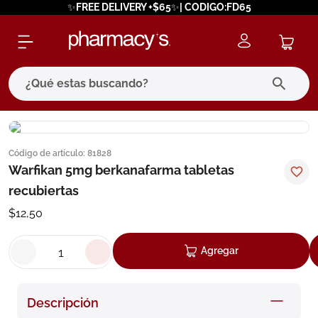
✨FREE DELIVERY +$65✨| CODIGO:FD65
¿Qué estas buscando?
términos más buscados
Código de artículo
:
81828
1
.
eucerin
Warfikan 5mg berkanafarma tabletas
2
.
protector solar
recubiertas
3
.
bioderma
$
12
,
50
4
.
pilexil
Agregar
5
.
cerave
6
.
degraler
Descripción
7
.
isdin