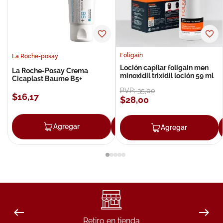
Foligain
La Roche-posay
Loción capilar foligain men
La Roche-Posay Crema
minoxidil trixidil loción 59 ml
Cicaplast Baume B5+
PVP:
35
,
00
$
16
,
17
$
28
,
00
Agregar
Agregar
Agregar
Retiro en tienda