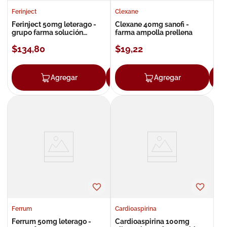
Ferinject
Clexane
Ferinject 50mg leterago -
Clexane 40mg sanofi -
grupo farma solución
farma ampolla prellena
inyectable
$
134
,
80
$
19
,
22
Agregar
Agregar
Agregar
Ferrum
Cardioaspirina
Ferrum 50mg leterago -
Cardioaspirina 100mg