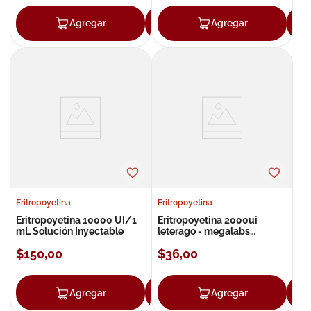
Agregar
Agregar
Agregar
Eritropoyetina
Eritropoyetina
Eritropoyetina 10000 UI/1
Eritropoyetina 2000ui
mL Solución Inyectable
leterago - megalabs
ampolla inyectable
$
150
,
00
$
36
,
00
Agregar
Agregar
Agregar