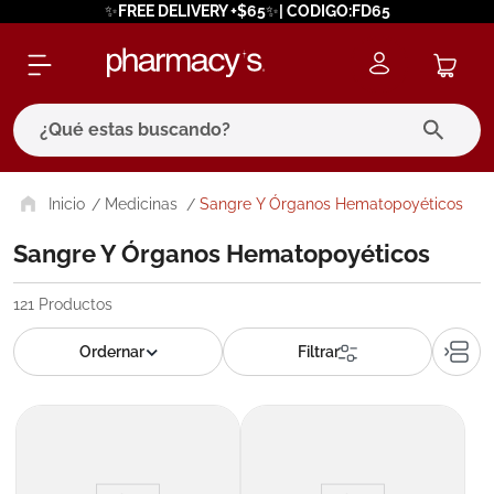
✨FREE DELIVERY +$65✨| CODIGO:FD65
¿Qué estas buscando?
términos más buscados
Medicinas
Sangre Y Órganos Hematopoyéticos
1
.
eucerin
Sangre Y Órganos Hematopoyéticos
2
.
protector solar
121
Productos
3
.
bioderma
4
.
pilexil
5
.
cerave
6
.
degraler
7
.
isdin