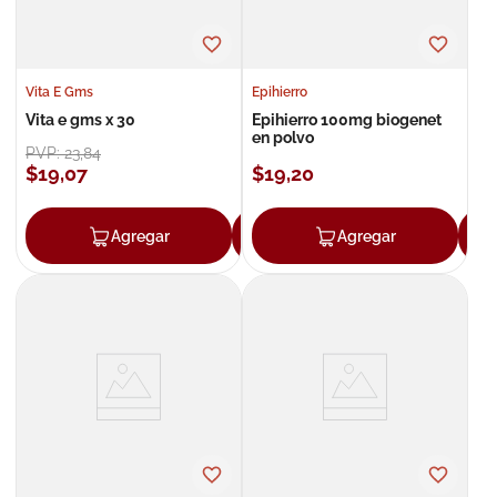
Vita E Gms
Epihierro
Vita e gms x 30
Epihierro 100mg biogenet
en polvo
PVP:
23
,
84
$
19
,
07
$
19
,
20
Agregar
Agregar
Agregar