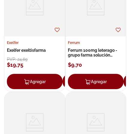
8
.
roche posay
9
.
megacistin
10
.
pañales
Exelfer
Ferrum
Exelfer exeltisfarma
Ferrum 100mg leterago -
grupo farma solución
PVP:
24
,
69
bebible caramelo
$
19
,
75
$
9
,
70
Agregar
Agregar
Agregar