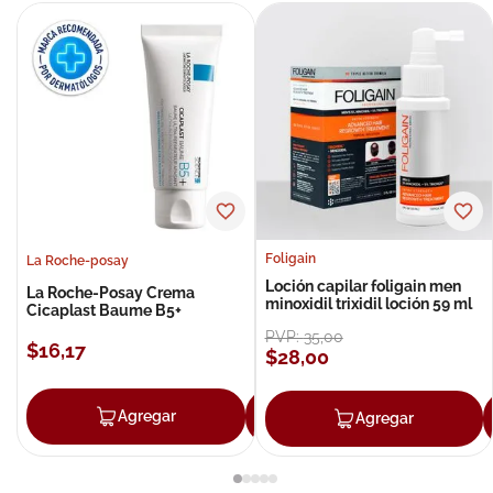
Foligain
La Roche-posay
Loción capilar foligain men
La Roche-Posay Crema
minoxidil trixidil loción 59 ml
Cicaplast Baume B5+
PVP:
35
,
00
$
16
,
17
$
28
,
00
Agregar
Agregar
Agregar