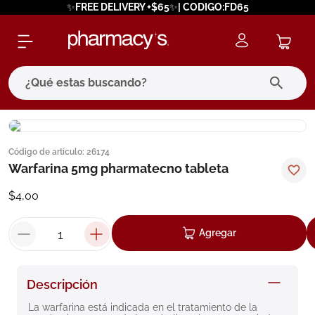
✨FREE DELIVERY +$65✨| CODIGO:FD65
¿Qué estas buscando?
términos más buscados
Código de artículo
:
26174
1
.
eucerin
Warfarina 5mg pharmatecno tableta
2
.
protector solar
$
4
,
00
3
.
bioderma
4
.
pilexil
Agregar
5
.
cerave
6
.
degraler
Descripción
7
.
isdin
La warfarina está indicada en el tratamiento de la 