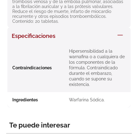
trombosis venosa y de la embolia pulmonar, asociadas 
8
.
roche posay
a la fibrilación auricular y a las prótesis valvulares. 
Reduce el riesgo de muerte, infarto de miocardio 
9
.
megacistin
recurrente y otros episodios tromboembólicos. 
Contenido: 20 tabletas.
10
.
pañales
Especificaciones
Hipersensibilidad a la
warnafina o a cualquiera de
los componentes de la
Contraindicaciones
fórmula. Contraindicado
durante el embarazo,
cuando se supone su
existencia.
Ingredientes
Warfarina Sódica.
Te puede interesar