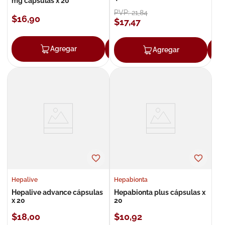
mg cápsulas x 20
PVP:
21
,
84
$
16
,
90
$
17
,
47
Agregar
Agregar
Agregar
Hepalive
Hepabionta
Hepalive advance cápsulas
Hepabionta plus cápsulas x
x 20
20
$
18
,
00
$
10
,
92