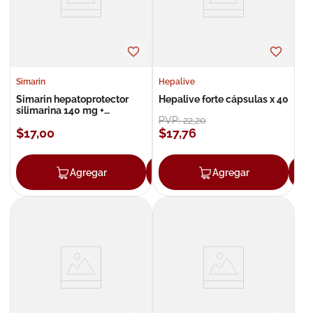
Simarin
Hepalive
Simarin hepatoprotector
Hepalive forte cápsulas x 40
silimarina 140 mg +
PVP:
22
,
20
complejo b x 40
$
17
,
00
$
17
,
76
Agregar
Agregar
Agregar