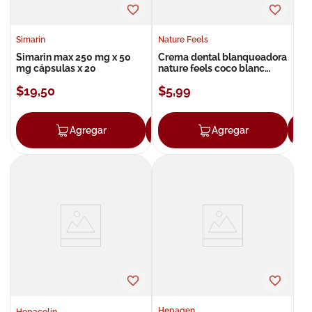
Simarin
Nature Feels
Simarin max 250 mg x 50
Crema dental blanqueadora
mg cápsulas x 20
nature feels coco blanc
feels menta 113 g
$
19
,
50
$
5
,
99
Agregar
Agregar
Agregar
Hepagen
Hepacolin