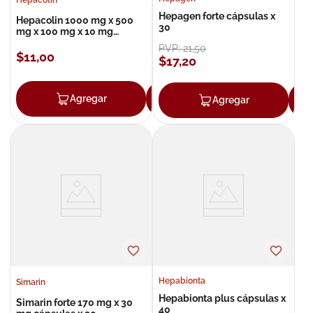
Hepagen forte cápsulas x
Hepacolin 1000 mg x 500
30
mg x 100 mg x 10 mg
solución bebible x 5
PVP:
21
,
50
$
11
,
00
$
17
,
20
Agregar
Agregar
Agregar
Hepabionta
Simarin
Hepabionta plus cápsulas x
Simarin forte 170 mg x 30
40