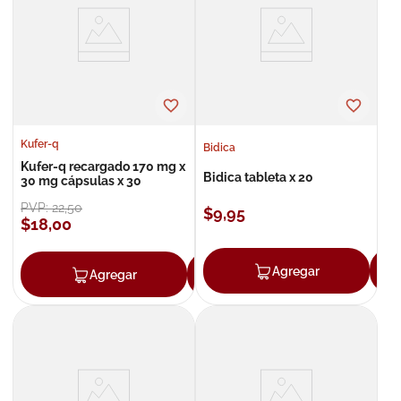
8
.
roche posay
9
.
nivea
10
.
pañales
Kufer-q
Bidica
Kufer-q recargado 170 mg x
Bidica tableta x 20
30 mg cápsulas x 30
PVP:
22
,
50
$
9
,
95
$
18
,
00
Agregar
Agregar
Agregar