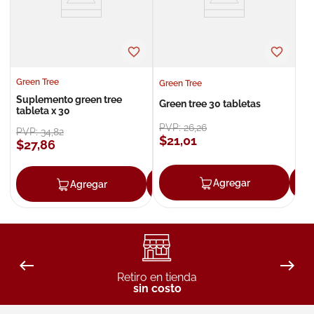
Green Tree
Green Tree
Suplemento green tree
Green tree 30 tabletas
tableta x 30
PVP:
26
,
26
PVP:
34
,
82
$
21
,
01
$
27
,
86
Agregar
Agregar
Agregar
Retiro en tienda
sin costo