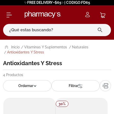
✨FREE DELIVERY +$65✨| CODIGO:FD65
¿Qué estas buscando?
términos más buscados
Vitaminas Y Suplementos
Naturales
Antioxidantes Y Stress
1
.
eucerin
Antioxidantes Y Stress
2
.
protector solar
3
.
bioderma
4
Productos
4
.
pilexil
5
.
cerave
6
.
degraler
30
%
7
.
isdin