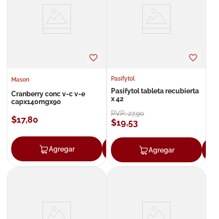
8
.
roche posay
9
.
megacistin
10
.
pañales
Pasifytol
Mason
Pasifytol tableta recubierta
Cranberry conc v-c v-e
x 42
capx140mgx90
PVP:
27
,
90
$
17
,
80
$
19
,
53
Agregar
Agregar
Agregar