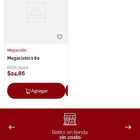
8
.
roche posay
9
.
isdin
10
.
pañales
Megacistin
Megacistin x 60
PVP:
31
,
07
$
24
,
86
Agregar
Agregar
Retiro en tienda
sin costo