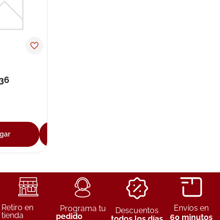
ux
 36
gar
Agregar
Retiro en
Envíos en
Programa tu
Descuentos
tienda
pedido
60 minutos
todos los días