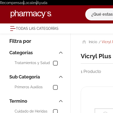
Recompensas
Locales
Ayuda
¿Qué estas bu
TODAS LAS CATEGORÍAS
términ
Vicryl 
1
.
eucerin
2
.
protector
Vicryl Plus
3
.
bioderm
Tratamientos y Salud
4
.
pilexil
1
Producto
5
.
cerave
6
.
degraler
Primeros Auxilios
7
.
megacist
8
.
roche po
Cuidado de Heridas
9
.
isdin