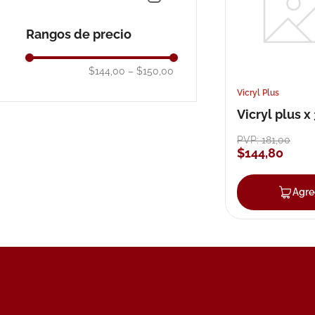
10
.
neumofl
Rangos de precio
$144,00
–
$150,00
Vicryl Plus
Vicryl plus x
PVP:
181
,
00
$
144
,
80
Agre