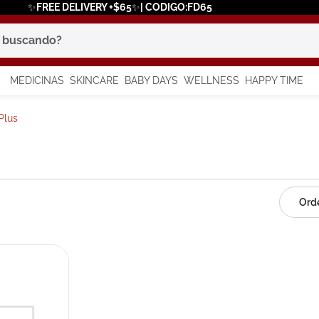
✨FREE DELIVERY +$65✨| CODIGO:FD65
scando?
MEDICINAS
SKINCARE
BABY DAYS
WELLNESS
HAPPY TIME
os más buscados
Plus
 solar
a
in
say