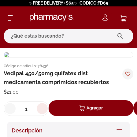
✨FREE DELIVERY +$65✨| CODIGO:FD65
¿Qué estas buscando?
términos más buscados
Código de artículo
:
78436
1
.
eucerin
Vedipal 450/50mg quifatex dist
2
.
protector solar
medicamenta comprimidos recubiertos
3
.
pilexil
$
21
,
00
4
.
bioderma
Agregar
5
.
cerave
6
.
megacistin
Descripción
7
.
degraler