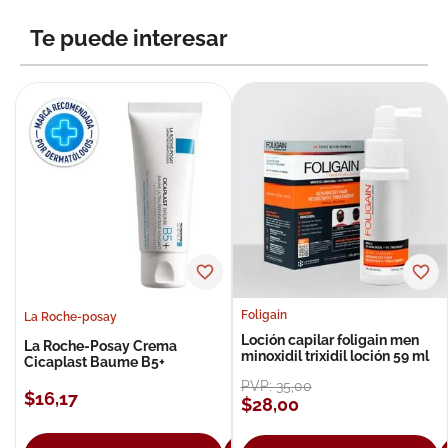
Te puede interesar
Foligain
La Roche-posay
Loción capilar foligain men
La Roche-Posay Crema
minoxidil trixidil loción 59 ml
Cicaplast Baume B5+
PVP:
35
,
00
$
16
,
17
$
28
,
00