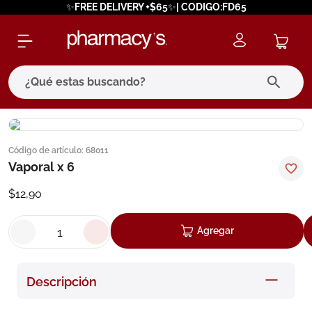
✨FREE DELIVERY +$65✨| CODIGO:FD65
¿Qué estas buscando?
términos más buscados
Código de artículo
:
68011
1
.
eucerin
Vaporal x 6
2
.
protector solar
$
12
,
90
3
.
pilexil
4
.
bioderma
Agregar
5
.
cerave
6
.
degraler
Descripción
7
.
isdin