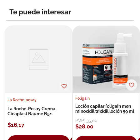
8
.
roche posay
Te puede interesar
9
.
pañales
10
.
nivea
Foligain
La Roche-posay
Loción capilar foligain men
La Roche-Posay Crema
minoxidil trixidil loción 59 ml
Cicaplast Baume B5+
PVP:
35
,
00
$
16
,
17
$
28
,
00