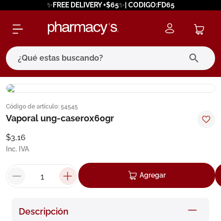
✨FREE DELIVERY +$65✨| CODIGO:FD65
¿Qué estas buscando?
términos más buscados
Código de artículo
:
54545
1
.
eucerin
Vaporal ung-caserox60gr
2
.
protector solar
$
3
,
16
3
.
bioderma
Inc. IVA
4
.
pilexil
Agregar
5
.
cerave
6
.
degraler
Descripción
7
.
isdin