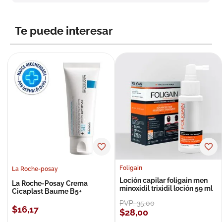
8
.
roche posay
9
.
nivea
Te puede interesar
10
.
pañales
Foligain
La Roche-posay
Loción capilar foligain men
La Roche-Posay Crema
minoxidil trixidil loción 59 ml
Cicaplast Baume B5+
PVP:
35
,
00
$
16
,
17
$
28
,
00