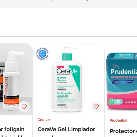
Cerave
Prudential
r foligain
CeraVe Gel Limpiador
Protector