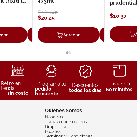
 trixidil
473ml
prudentia
PVP:
25
,
31
$
10
,
37
$
20
,
25
egar
Agregar
Agregar
Agreg
Retiro en
Envíos en
Programa tu
Descuentos
tienda
pedido
60 minutos
todos los días
sin costo
frecuente
Quienes Somos
Nosotros
Trabaja con nosotros
Grupo Difare
Locales
Términos y Condiciones