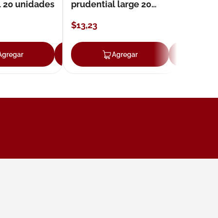
l 20 unidades
prudential large 20
unidades
$
13
,
23
Agregar
Agregar
Agregar
Ag
ar