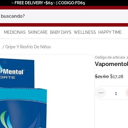
✨FREE DELIVERY +$65✨| CODIGO:FD65
scando?
MEDICINAS
SKINCARE
BABY DAYS
WELLNESS
HAPPY TIME
os más buscados
Gripe Y Resfrío De Niños
Código de artículo
:
 solar
Vapomentol
a
$
21
,
60
$
17
,
28
say
in