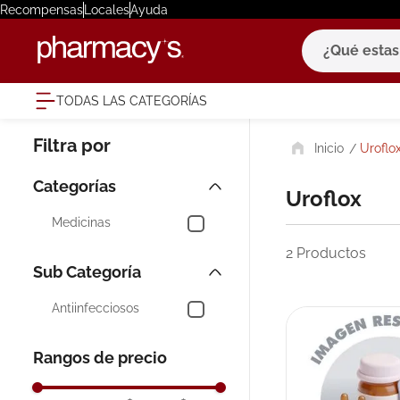
Recompensas
Locales
Ayuda
¿Qué estas bu
TODAS LAS CATEGORÍAS
términ
Uroflo
1
.
eucerin
2
.
protector
Uroflox
3
.
pilexil
Medicinas
4
.
bioderm
2
Productos
5
.
cerave
6
.
degraler
Antiinfecciosos
7
.
isdin
Rangos de precio
8
.
roche po
9
.
pañales