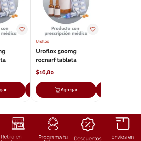
Uroflox
mg
Uroflox 500mg
eta
rocnarf tableta
$
16
,
80
gar
Agregar
Agregar
Agregar
Retiro en
Envíos en
Programa tu
Descuentos