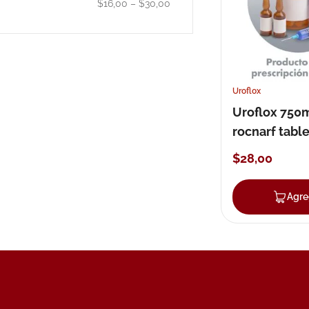
$16,00
–
$30,00
10
.
nivea
Uroflox
Uroflox 750
rocnarf tabl
$
28
,
00
Agre