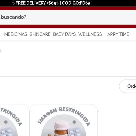
✨FREE DELIVERY +$65✨| CODIGO:FD65
scando?
MEDICINAS
SKINCARE
BABY DAYS
WELLNESS
HAPPY TIME
os más buscados
x
 solar
a
say