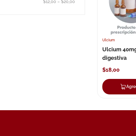
$12,00
–
$20,00
10
.
pañales
Ulcium
Ulcium 40mg
digestiva
$
18
,
00
Agre