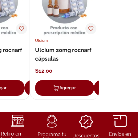
Ulcium
 rocnarf
Ulcium 20mg rocnarf
cápsulas
$
12
,
00
gar
Agregar
Agregar
Agregar
Retiro en
Envíos en
Programa tu
Descuentos