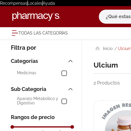
Recompensas
Locales
Ayuda
¿Qué estas bu
TODAS LAS CATEGORÍAS
términ
Ulciu
1
.
eucerin
2
.
protector
Ulcium
3
.
bioderm
Medicinas
4
.
pilexil
2
Productos
5
.
cerave
Aparato Metabólico y
6
.
degraler
Digestivo
7
.
isdin
Rangos de precio
8
.
roche po
9
.
megacist