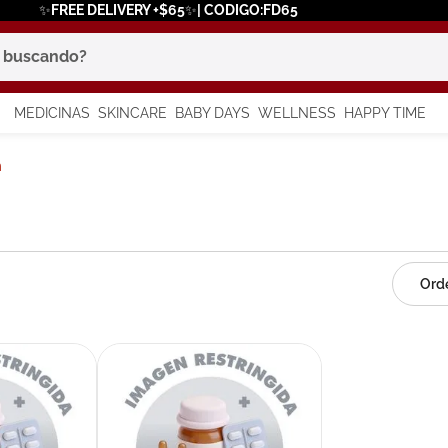
✨FREE DELIVERY +$65✨| CODIGO:FD65
scando?
MEDICINAS
SKINCARE
BABY DAYS
WELLNESS
HAPPY TIME
os más buscados
m
 solar
a
say
in