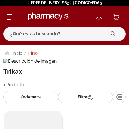
✨FREE DELIVERY +$65✨| CODIGO:FD65
¿Qué estas buscando?
términos más buscados
Trikax
1
.
eucerin
Trikax
2
.
protector solar
3
.
bioderma
1
Producto
4
.
pilexil
5
.
cerave
6
.
degraler
7
.
megacistin