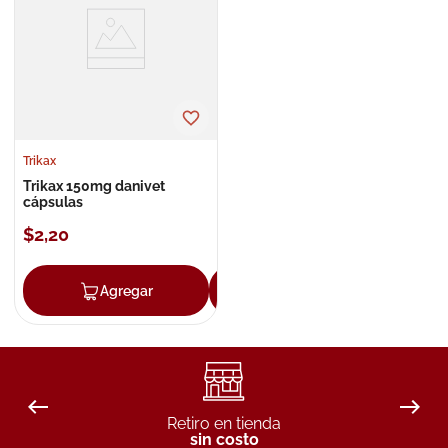
8
.
roche posay
9
.
isdin
10
.
neumoflux
Trikax
Trikax 150mg danivet
cápsulas
$
2
,
20
Agregar
Agregar
Retiro en tienda
sin costo