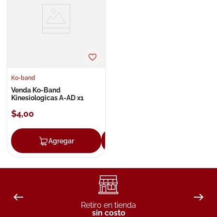
8
.
roche posay
9
.
megacistin
10
.
pañales
Ko-band
Venda Ko-Band
Kinesiologicas A-AD x1
$
4
,
00
Agregar
Agregar
Retiro en tienda
sin costo